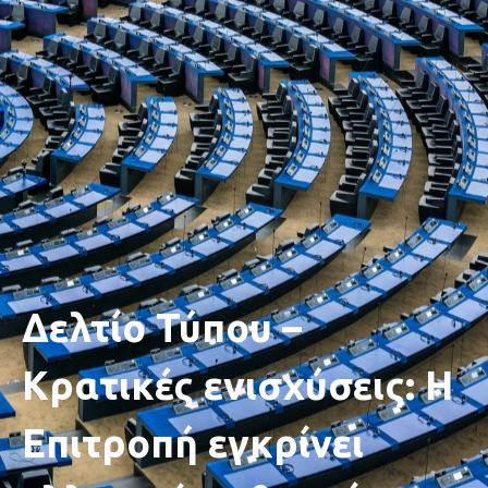
Δελτίο Τύπου –
Κρατικές ενισχύσεις: Η
Επιτροπή εγκρίνει