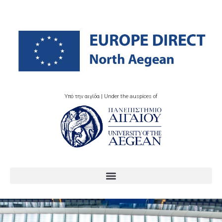
Υπό την αιγίδα | Under the auspices of