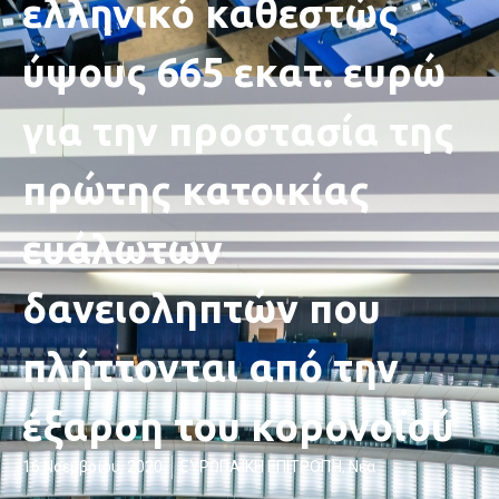
ελληνικό καθεστώς
ύψους 665 εκατ. ευρώ
για την προστασία της
πρώτης κατοικίας
ευάλωτων
δανειοληπτών που
πλήττονται από την
έξαρση του κορονοϊού
16 Νοεμβρίου, 2020
ΕΥΡΩΠΑΪΚΗ ΕΠΙΤΡΟΠΉ
,
Νέα