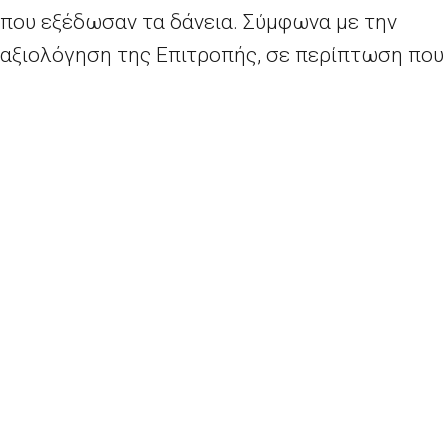
που εξέδωσαν τα δάνεια. Σύμφωνα με την
αξιολόγηση της Επιτροπής, σε περίπτωση που
λάβουν την επιδότηση ιδιοκτήτες κατοικιών
με εξυπηρετούμενα δάνεια, το έμμεσο
πλεονέκτημα θα είναι συμβατό με την ενότητα
3.1 του
προσωρινού πλαισίου
[βάσει
του
άρθρου 107 παράγραφος 3 στοιχείο β)
της
Συνθήκης για τη λειτουργία της Ευρωπαϊκής
Ένωσης (ΣΛΕΕ)], το οποίο επιτρέπει
επιχορηγήσεις κάτω των 800
000 ευρώ ανά
δικαιούχο σε προσωρινή βάση. Οι
επιχορηγήσεις υπόκεινται σε ορισμένες
προϋποθέσεις, όπως διασφαλίσεις ότι οι