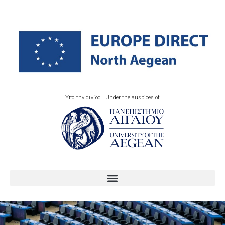
Υπό την αιγίδα | Under the auspices of