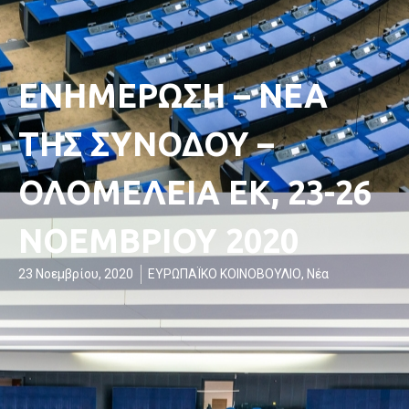
ΕΝΗΜΕΡΩΣΗ – ΝΕΑ
ΤΗΣ ΣΥΝΟΔΟΥ –
ΟΛΟΜΕΛΕΙΑ ΕΚ, 23-26
ΝΟΕΜΒΡΙΟΥ 2020
23 Νοεμβρίου, 2020
ΕΥΡΩΠΑΪΚΟ ΚΟΙΝΟΒΟΥΛΙΟ
,
Νέα