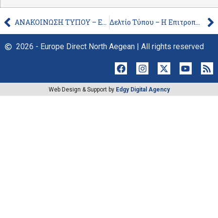
ΑΝΑΚΟΙΝΩΣΗ ΤΥΠΟΥ – ΕΥΡΩΠΑΙΚΗ ΕΡΕΥΝΑ ΕΠΙΒΕΒΑΙΩΝΕΙ ΤΗΝ ΕΠΙΘΥΜΙΑ ΤΩΝ ΠΟΛΙΤΩΝ ΝΑ ΕΧΕΙ Η ΕΕ ΠΕΡΙΣΣΟΤΕΡΕΣ ΕΞΟΥΣΙΕΣ ΓΙΑ ΤΗΝ ΑΝΤΙΜΕΤΩΠΙΣΗ ΤΗΣ ΠΑΝΔΗΜΙΑΣ
Δελτίο Τύπου – Η Επιτροπή επενδύει 3,9 εκατ. ευρώ για τη στήριξη της ερευνητικής δημοσιογραφίας και της ελευθερίας των μέσων ενημέρωσης
2026 - Europe Direct North Aegean | All rights reserved
Web Design & Support by
Edgy Digital Agency