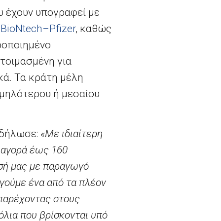
υ έχουν υπογραφεί με
ι
BioNtech
–
Pfizer
, καθώς
ροποιημένο
τοιμασμένη για
κά. Τα κράτη μέλη
αμηλότερου ή μεσαίου
 δήλωσε:
«Με ιδιαίτερη
 αγορά έως 160
ασή μας με παραγωγό
γούμε ένα από τα πλέον
 παρέχοντας στους
λια που βρίσκονται υπό