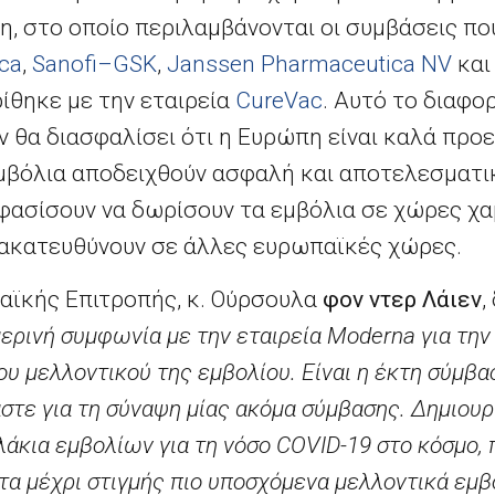
, στο οποίο περιλαμβάνονται οι συμβάσεις πο
ca
,
Sanofi
–
GSK
,
Janssen Pharmaceutica NV
κα
ίθηκε με την εταιρεία
CureVac
. Αυτό το διαφο
 θα διασφαλίσει ότι η Ευρώπη είναι καλά προε
εμβόλια αποδειχθούν ασφαλή και αποτελεσματι
φασίσουν να δωρίσουν τα εμβόλια σε χώρες χ
νακατευθύνουν σε άλλες ευρωπαϊκές χώρες.
αϊκής Επιτροπής, κ. Ούρσουλα
φον ντερ Λάιεν
,
ερινή συμφωνία με την εταιρεία
Moderna
για την
υ μελλοντικού της εμβολίου. Είναι η έκτη σύμβ
στε για τη σύναψη μίας ακόμα σύμβασης. Δημιουρ
άκια εμβολίων για τη νόσο
COVID
-19 στο κόσμο,
α μέχρι στιγμής πιο υποσχόμενα μελλοντικά εμβό