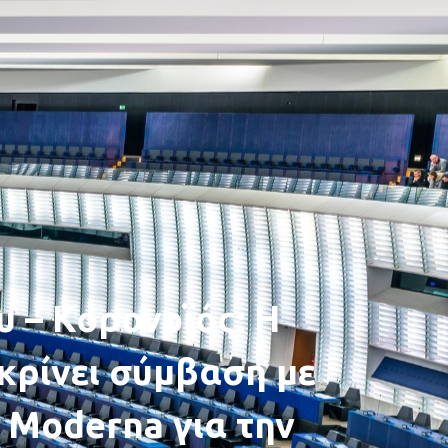
υ – Κορονοϊός: Η
κρίνει σύμβαση με
α Moderna για την