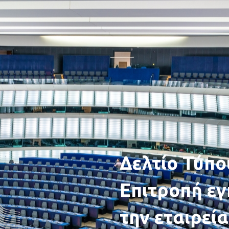
Δελτίο Τύπο
Επιτροπή εγ
την εταιρεί