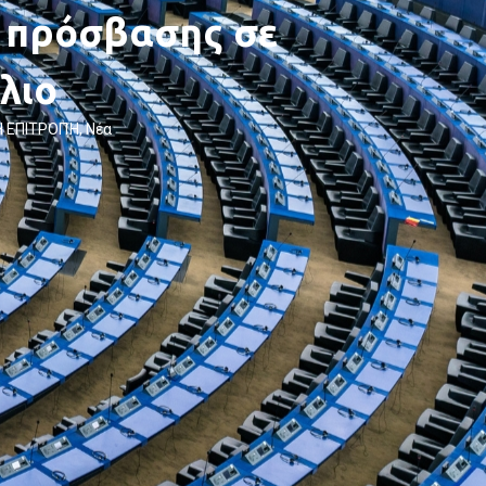
 πρόσβασης σε
λιο
Η ΕΠΙΤΡΟΠΉ
,
Νέα