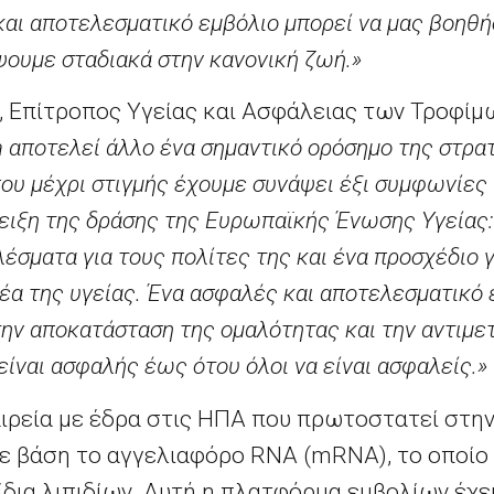
και αποτελεσματικό εμβόλιο μπορεί να μας βοηθή
ψουμε σταδιακά στην κανονική ζωή.»
, Επίτροπος Υγείας και Ασφάλειας των Τροφίμω
a
αποτελεί άλλο ένα σημαντικό ορόσημο της στρατ
που μέχρι στιγμής έχουμε συνάψει έξι συμφωνίες 
δειξη της δράσης της Ευρωπαϊκής Ένωσης Υγείας
έσματα για τους πολίτες της και ένα προσχέδιο γ
έα της υγείας. Ένα ασφαλές και αποτελεσματικό ε
την αποκατάσταση της ομαλότητας και την αντιμε
είναι ασφαλής έως ότου όλοι να είναι ασφαλείς.»
αιρεία με έδρα στις ΗΠΑ που πρωτοστατεί στην
με βάση το αγγελιαφόρο
RNA
(
mRNA
)
, το οποί
δια λιπιδίων. Αυτή η πλατφόρμα εμβολίων έχει