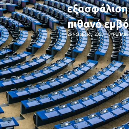
εξασφάλιση
πιθανό εμβό
25 Νοεμβρίου, 2020
ΕΥΡΩΠΑΪΚ