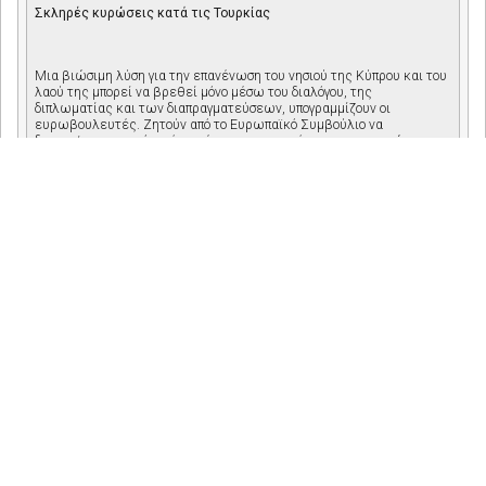
Σκληρές κυρώσεις κατά τις Τουρκίας
Μια βιώσιμη λύση για την επανένωση του νησιού της Κύπρου και του
λαού της μπορεί να βρεθεί μόνο μέσω του διαλόγου, της
διπλωματίας και των διαπραγματεύσεων, υπογραμμίζουν οι
ευρωβουλευτές. Ζητούν από το Ευρωπαϊκό Συμβούλιο να
διατηρήσει την ενότητά του έναντι των παράνομων ενεργειών της
Τουρκίας και να επιβάλει σκληρές κυρώσεις.
Οι ευρωβουλευτές εκφράζουν τη λύπη τους για το γεγονός ότι οι
τουρκικές αρχές έχουν υποστηρίξει τη λύση των δύο κρατών στην
Κύπρο και επανέλαβαν ότι υποστηρίζουν μια δίκαιη, συνολική και
βιώσιμη διευθέτηση με βάση μια δικοινοτική, διζωνική ομοσπονδία,
ενιαία διεθνή νομική προσωπικότητα, ενιαία κυριαρχία και ενιαία
ιθαγένεια και με πολιτική ισότητα μεταξύ των δύο κοινοτήτων, όπως
ορίζεται στα σχετικά ψηφίσματα του Συμβουλίου Ασφαλείας των
Ηνωμένων Εθνών, σύμφωνα με το διεθνές δίκαιο και το κεκτημένο
της ΕΕ και με βάση τον σεβασμό των αρχών στις οποίες εδράζεται η
Ένωση. Ζητούν επίσης από την ΕΕ να διαδραματίσει πιο ενεργό ρόλο
στην επιτυχή ολοκλήρωση των διαπραγματεύσεων υπό την αιγίδα του
ΟΗΕ.
Ένταση στις σχέσεις ΕΕ – Τουρκίας