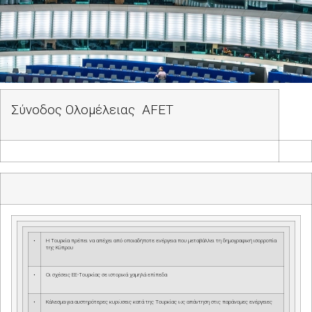
Σύνοδος Ολομέλειας
AFET
•
Η Τουρκία πρέπει να απέχει από οποιαδήποτε ενέργεια που μεταβάλλει τη δημογραφική ισορροπία
της Κύπρου
•
Οι σχέσεις ΕΕ-Τουρκίας σε ιστορικά χαμηλά επίπεδα
•
Κάλεσμα για αυστηρότερες κυρώσεις κατά της Τουρκίας ως απάντηση στις παράνομες ενέργειες