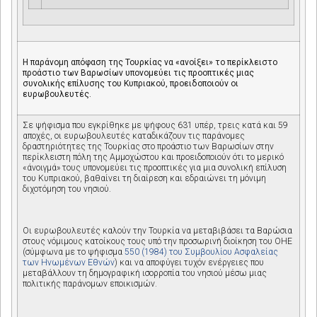
Η παράνομη απόφαση της Τουρκίας να «ανοίξει» το περίκλειστο
προάστιο των Βαρωσίων υπονομεύει τις προοπτικές μιας
συνολικής επίλυσης του Κυπριακού, προειδοποιούν οι
ευρωβουλευτές.
Σε ψήφισμα που εγκρίθηκε με ψήφους 631 υπέρ, τρεις κατά και 59
αποχές, οι ευρωβουλευτές καταδικάζουν τις παράνομες
δραστηριότητες της Τουρκίας στο προάστιο των Βαρωσίων στην
περίκλειστη πόλη της Αμμοχώστου και προειδοποιούν ότι το μερικό
«άνοιγμά» τους υπονομεύει τις προοπτικές για μια συνολική επίλυση
του Κυπριακού, βαθαίνει τη διαίρεση και εδραιώνει τη μόνιμη
διχοτόμηση του νησιού.
Οι ευρωβουλευτές καλούν την Τουρκία να μεταβιβάσει τα Βαρώσια
στους νόμιμους κατοίκους τους υπό την προσωρινή διοίκηση του ΟΗΕ
(σύμφωνα με το ψήφισμα
550 (1984) του Συμβουλίου Ασφαλείας
των Ηνωμένων Εθνών
) και να αποφύγει τυχόν ενέργειες που
μεταβάλλουν τη δημογραφική ισορροπία του νησιού μέσω μιας
πολιτικής παράνομων εποικισμών.