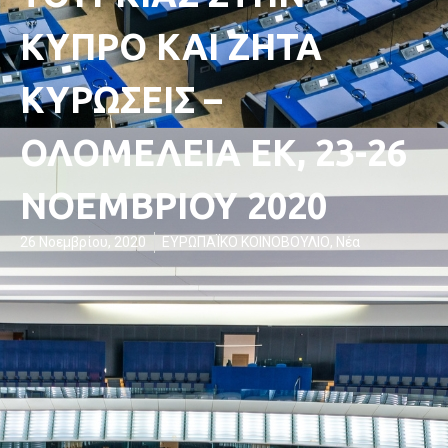
ΚΥΠΡΟ ΚΑΙ ΖΗΤΑ
ΚΥΡΩΣΕΙΣ –
ΟΛΟΜΕΛΕΙΑ ΕΚ, 23-26
ΝΟΕΜΒΡΙΟΥ 2020
26 Νοεμβρίου, 2020
ΕΥΡΩΠΑΪΚΟ ΚΟΙΝΟΒΟΥΛΙΟ
,
Νέα