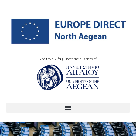
Υπό την αιγίδα | Under the auspices of