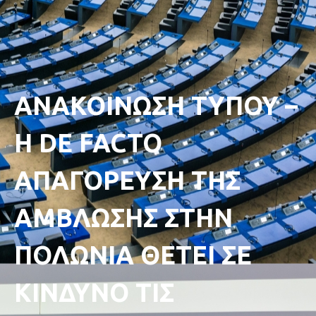
ΑΝΑΚΟΙΝΩΣΗ ΤΥΠΟΥ –
Η DE FACTO
ΑΠΑΓΟΡΕΥΣΗ ΤΗΣ
ΑΜΒΛΩΣΗΣ ΣΤΗΝ
ΠΟΛΩΝΙΑ ΘΕΤΕΙ ΣΕ
ΚΙΝΔΥΝΟ ΤΙΣ