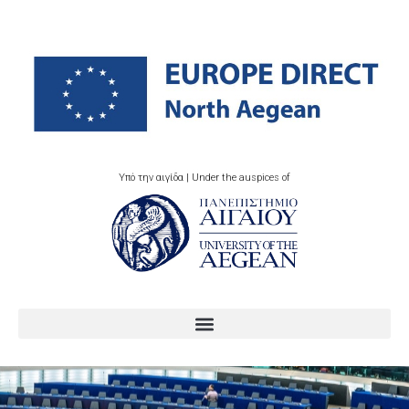
Υπό την αιγίδα | Under the auspices of