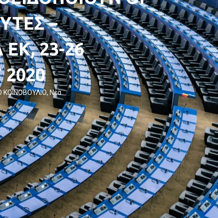
ΥΤΕΣ –
ΕΚ, 23-26
 2020
 ΚΟΙΝΟΒΟΥΛΙΟ
,
Νέα