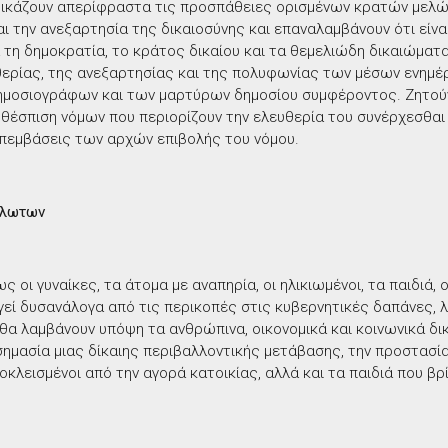
ικάζουν απερίφραστα τις προσπάθειες ορισμένων κρατών μελώ
ι την ανεξαρτησία της δικαιοσύνης και επαναλαμβάνουν ότι είναι
α τη δημοκρατία, το κράτος δικαίου και τα θεμελιώδη δικαιώματα
θερίας, της ανεξαρτησίας και της πολυφωνίας των μέσων ενημέ
ημοσιογράφων και των μαρτύρων δημοσίου συμφέροντος. Ζητούν
 θέσπιση νόμων που περιορίζουν την ελευθερία του συνέρχεσθαι 
επεμβάσεις των αρχών επιβολής του νόμου.
άλωτων
 οι γυναίκες, τα άτομα με αναπηρία, οι ηλικιωμένοι, τα παιδιά, ο
ηγεί δυσανάλογα από τις περικοπές στις κυβερνητικές δαπάνες,
 θα λαμβάνουν υπόψη τα ανθρώπινα, οικονομικά και κοινωνικά δ
σημασία μιας δίκαιης περιβαλλοντικής μετάβασης, την προστασί
οκλεισμένοι από την αγορά κατοικίας, αλλά και τα παιδιά που β