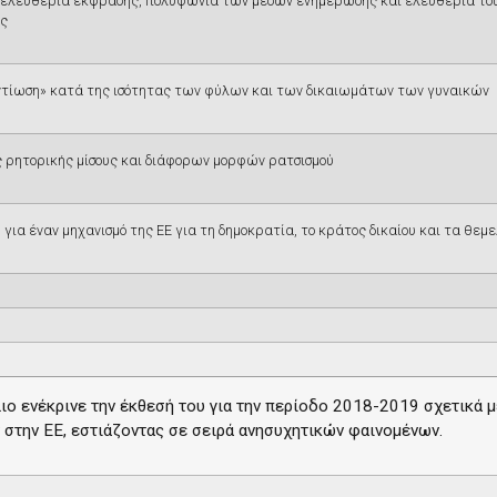
 ελευθερία έκφρασης, πολυφωνία των μέσων ενημέρωσης και ελευθερία του
ης
τίωση» κατά της ισότητας των φύλων και των δικαιωμάτων των γυναικών
ς ρητορικής μίσους και διάφορων μορφών ρατσισμού
για έναν μηχανισμό της ΕΕ για τη δημοκρατία, το κράτος δικαίου και τα θε
ιο ενέκρινε την έκθεσή του για την περίοδο 2018-2019 σχετικά 
στην ΕΕ, εστιάζοντας σε σειρά ανησυχητικών φαινομένων.