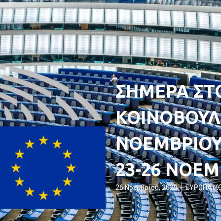
ΣΗΜΕΡΑ ΣΤ
ΚΟΙΝΟΒΟΥΛ
ΝΟΕΜΒΡΙΟΥ
23-26 ΝΟΕΜ
26 Νοεμβρίου, 2020
ΕΥΡΩΠΑΪΚΟ