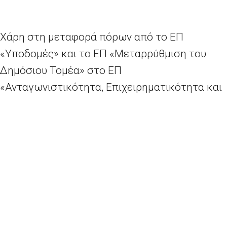
Χάρη στη μεταφορά πόρων από το ΕΠ
«Υποδομές» και το ΕΠ «Μεταρρύθμιση του
Δημόσιου Τομέα» στο ΕΠ
«Ανταγωνιστικότητα, Επιχειρηματικότητα και
Καινοτομία», θα στηριχθούν περισσότερες
μικρομεσαίες επιχειρήσεις.
Η Ελλάδα γρήγορα θέσπισε ένα
ολοκληρωμένο πλαίσιο μέτρων
αντιμετώπισης της κρίσης και από τον
Απρίλιο έχει θεσπίσει τέσσερα καθεστώτα