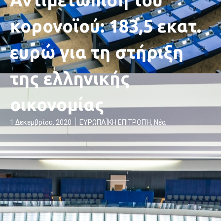
κορονοϊού: 183,5 εκατ.
ευρώ για τη στήριξη
της ελληνικής
οικονομίας
1 Δεκεμβρίου, 2020
ΕΥΡΩΠΑΪΚΗ ΕΠΙΤΡΟΠΉ
,
Νέα