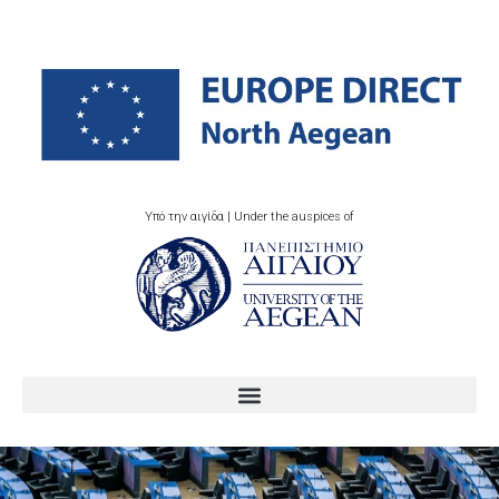
Υπό την αιγίδα | Under the auspices of