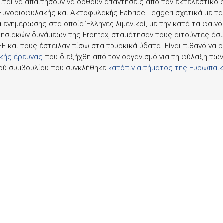
ται να απαιτήσουν να δοθούν απαντήσεις από τον εκτελεστικό 
Συνοριοφυλακής και Ακτοφυλακής
Fabrice Leggeri
σχετικά με τα
ενημέρωσης στα οποία Έλληνες λιμενικοί, με την κατά τα φαινό
ιρησιακών δυνάμεων της
Frontex
, σταμάτησαν τους αιτούντες άσ
Ε και τους έστειλαν πίσω στα τουρκικά ύδατα. Είναι πιθανό να 
κής έρευνας
που διεξήχθη από τον οργανισμό για τη φύλαξη των
κού συμβουλίου που συγκλήθηκε
κατόπιν αιτήματος της Ευρωπαϊ
αποκαλύψεις από τα μέσα ενημέρωσης,
το συμβουλευτικό φόρου
ων, εκπρόσωποι της Ευρωπαϊκής Υπηρεσίας Υποστήριξης για το
Δικαιωμάτων της ΕΕ (
FRA
), της Ύπατης Αρμοστείας των Ηνωμέ
υ Συμβουλίου της Ευρώπης και του ΔΟΜ,
εξέφρασαν ανησυχίες στ
ουσία αποτελεσματικού συστήματος παρακολούθησης για την πρ
ων παραβιάσεων των θεμελιωδών δικαιωμάτων στις δραστηριότ
λη
συνεδρίαση
της Επιτροπής Πολιτικών Ελευθεριών, Δικαιοσύνη
ggeri
διαβεβαίωσε τους βουλευτές του ΕΚ ότι το προσωπικό τη
ους επαναπροώθηση και χαρακτήρισε το περιστατικό με το πλήρ
σμού ως «παρανόηση».