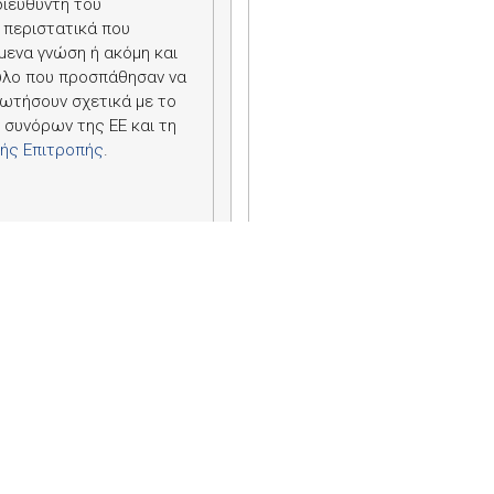
διευθυντή του
 περιστατικά που
μενα γνώση ή ακόμη και
υλο που προσπάθησαν να
ρωτήσουν σχετικά με το
 συνόρων της ΕΕ και τη
κής Επιτροπής
.
μ της
Frontex
, στο οποίο
 Άσυλο (
EASO
), του
νων Εθνών για τους
ην ετήσια έκθεσή του
. Το
όληψη και την
ητες του Οργανισμού.
ς και Εσωτερικών
ς
Frontex
δεν είχε
ωμα της Δανίας σε ένα