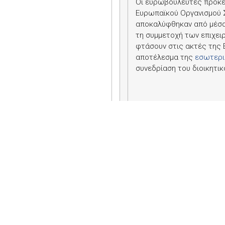
Οι ευρωβουλευτές πρόκει
Ευρωπαϊκού Οργανισμού 
αποκαλύφθηκαν από μέσα 
τη συμμετοχή των επιχε
φτάσουν στις ακτές της Ε
αποτέλεσμα της
εσωτερι
συνεδρίαση του διοικητι
Τον Οκτώβριο, πριν τις 
συμμετέχουν, μεταξύ άλλ
Οργανισμού Θεμελιωδών 
Πρόσφυγες (
UNHCR
), το
φόρουμ επισήμανε την απ
αντιμετώπιση ενδεχόμεν
Στις 6 Ιουλίου, σε μια άλ
Υποθέσεων, ο
Fabrice Le
εμπλακεί σε κανενός είδ
από τα πλοία του Οργανι