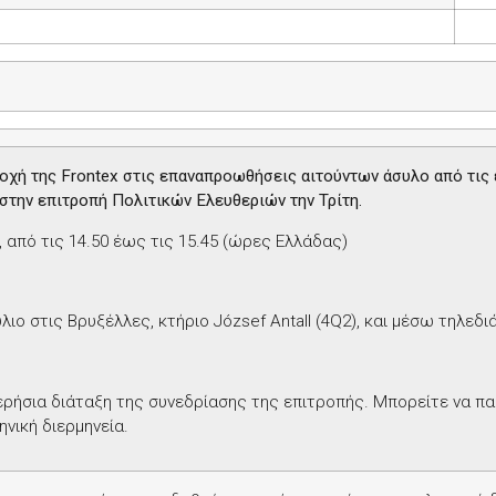
τοχή της
Frontex
στις επαναπροωθήσεις αιτούντων άσυλο από τις 
στην επιτροπή Πολιτικών Ελευθεριών την Τρίτη.
, από τις 14.50 έως τις 15.45 (ώρες Ελλάδας)
λιο στις Βρυξέλλες, κτήριο
J
ó
zsef Antall
(4
Q
2), και μέσω τηλεδ
ερήσια διάταξη της συνεδρίασης της επιτροπής. Μπορείτε να π
ηνική διερμηνεία.