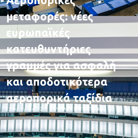
μεταφορές: νέες
ευρωπαϊκές
κατευθυντήριες
γραμμές για ασφαλή
και αποδοτικότερα
αεροπορικά ταξίδια
2 Δεκεμβρίου, 2020
ΕΥΡΩΠΑΪΚΗ ΕΠΙΤΡΟΠΉ
,
Νέα