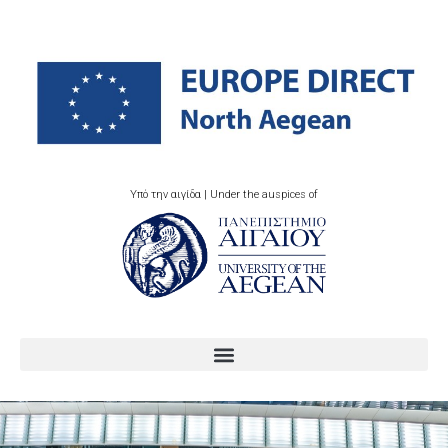
Υπό την αιγίδα | Under the auspices of