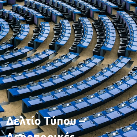
Δελτίο Τύπου –
Αεροπορικές