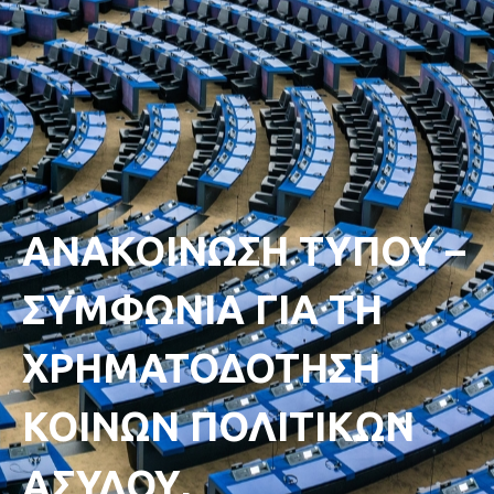
ΑΝΑΚΟΙΝΩΣΗ ΤΥΠΟΥ –
ΣΥΜΦΩΝΙΑ ΓΙΑ ΤΗ
ΧΡΗΜΑΤΟΔΟΤΗΣΗ
ΚΟΙΝΩΝ ΠΟΛΙΤΙΚΩΝ
ΑΣΥΛΟΥ,