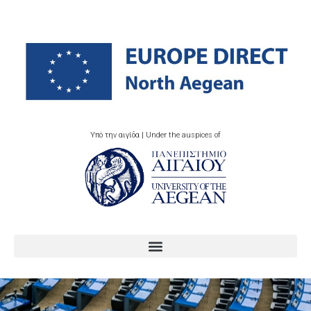
Υπό την αιγίδα | Under the auspices of