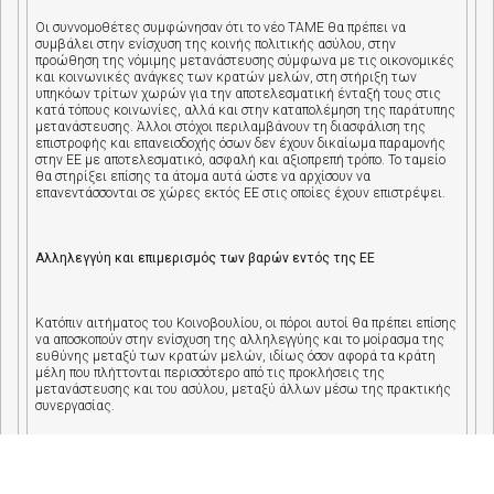
Οι συννομοθέτες συμφώνησαν ότι το νέο ΤΑΜΕ θα πρέπει να
συμβάλει στην ενίσχυση της κοινής πολιτικής ασύλου, στην
προώθηση της νόμιμης μετανάστευσης σύμφωνα με τις οικονομικές
και κοινωνικές ανάγκες των κρατών μελών, στη στήριξη των
υπηκόων τρίτων χωρών για την αποτελεσματική ένταξή τους στις
κατά τόπους κοινωνίες, αλλά και στην καταπολέμηση της παράτυπης
μετανάστευσης. Άλλοι στόχοι περιλαμβάνουν τη διασφάλιση της
επιστροφής και επανεισδοχής όσων δεν έχουν δικαίωμα παραμονής
στην ΕΕ με αποτελεσματικό, ασφαλή και αξιοπρεπή τρόπο. Το ταμείο
θα στηρίξει επίσης τα άτομα αυτά ώστε να αρχίσουν να
επανεντάσσονται σε χώρες εκτός ΕΕ στις οποίες έχουν επιστρέψει.
Αλληλεγγύη και επιμερισμός των βαρών εντός της ΕΕ
Κατόπιν αιτήματος του Κοινοβουλίου, οι πόροι αυτοί θα πρέπει επίσης
να αποσκοπούν στην ενίσχυση της αλληλεγγύης και το μοίρασμα της
ευθύνης μεταξύ των κρατών μελών, ιδίως όσον αφορά τα κράτη
μέλη που πλήττονται περισσότερο από τις προκλήσεις της
μετανάστευσης και του ασύλου, μεταξύ άλλων μέσω της πρακτικής
συνεργασίας.
Τα μεγαλύτερο μέρος των κονδυλίων (63,5%) θα πρέπει να
διατεθούν σε προγράμματα τα οποία διαχειρίζονται από κοινού η ΕΕ