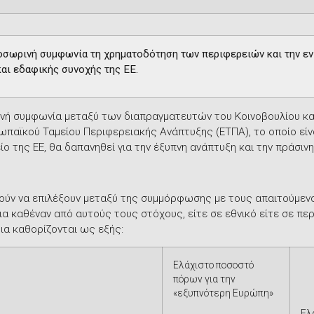
ροσωρινή συμφωνία τη χρηματοδότηση των περιφερειών και την εν
και εδαφικής συνοχής της ΕΕ.
ή συμφωνία μεταξύ των διαπραγματευτών του Κοινοβουλίου και
ωπαϊκού Ταμείου Περιφερειακής Ανάπτυξης (ΕΤΠΑ), το οποίο είν
ο της ΕΕ, θα δαπανηθεί για την έξυπνη ανάπτυξη και την πράσινη
ούν να επιλέξουν μεταξύ της συμμόρφωσης με τους απαιτούμεν
ια καθέναν από αυτούς τους στόχους, είτε σε εθνικό είτε σε πε
ια καθορίζονται ως εξής:
Ελάχιστο ποσοστό
πόρων για την
«εξυπνότερη Ευρώπη»
Ελ