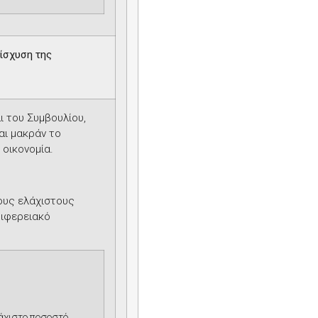
ίσχυση της
 του Συμβουλίου,
αι μακράν το
 οικονομία.
ους ελάχιστους
ριφερειακό
άχιστο ποσοστό