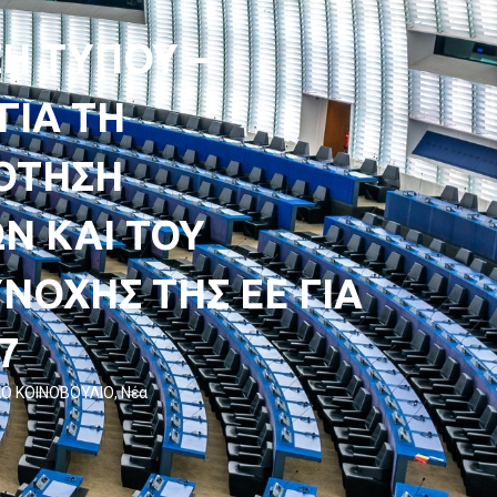
Η ΤΥΠΟΥ –
ΓΙΑ ΤΗ
ΟΤΗΣΗ
Ν ΚΑΙ ΤΟΥ
ΝΟΧΗΣ ΤΗΣ ΕΕ ΓΙΑ
7
Ο ΚΟΙΝΟΒΟΥΛΙΟ
,
Νέα