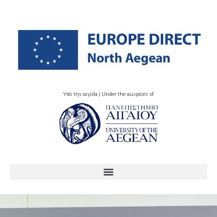
Υπό την αιγίδα | Under the auspices of