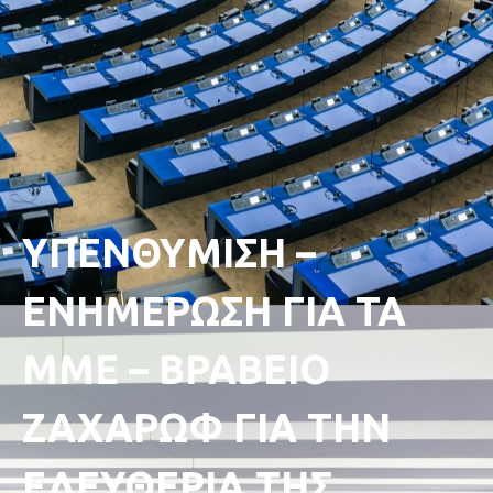
ΥΠΕΝΘΥΜΙΣΗ –
ΕΝΗΜΕΡΩΣΗ ΓΙΑ ΤΑ
ΜΜΕ – ΒΡΑΒΕΙΟ
ΖΑΧΑΡΩΦ ΓΙΑ ΤΗΝ
ΕΛΕΥΘΕΡΙΑ ΤΗΣ