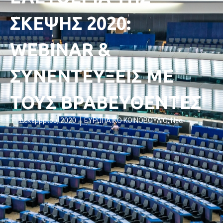
ΣΚΕΨΗΣ 2020:
WEBINAR &
ΣΥΝΕΝΤΕΥΞΕΙΣ ΜΕ
ΤΟΥΣ ΒΡΑΒΕΥΘΕΝΤΕΣ
11 Δεκεμβρίου, 2020
ΕΥΡΩΠΑΪΚΟ ΚΟΙΝΟΒΟΥΛΙΟ
,
Νέα