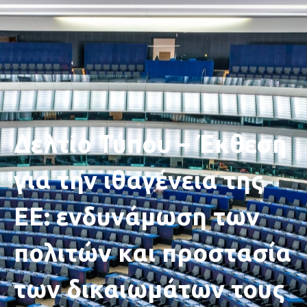
Δελτίο Τύπου – Έκθεση
για την ιθαγένεια της
ΕΕ: ενδυνάμωση των
πολιτών και προστασία
των δικαιωμάτων τους