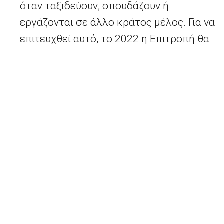
όταν ταξιδεύουν, σπουδάζουν ή
εργάζονται σε άλλο κράτος μέλος. Για να
επιτευχθεί αυτό, το 2022 η Επιτροπή θα
επικαιροποιήσει τις
κατευθυντήριες
γραμμές της ΕΕ του 2009 για την
ελεύθερη κυκλοφορία
. Το επόμενο έτος, η
Επιτροπή θα παρουσιάσει επίσης
πρωτοβουλία για τη διευκόλυνση της
καθημερινής ζωής των πολιτών της ΕΕ
μέσω της απλούστευσης των
φορολογικών τους υποχρεώσεων.
Σύμφωνα με τη συμφωνία αποχώρησης, η
Επιτροπή θα συνεχίσει να στηρίζει την
προστασία των δικαιωμάτων των πολιτών