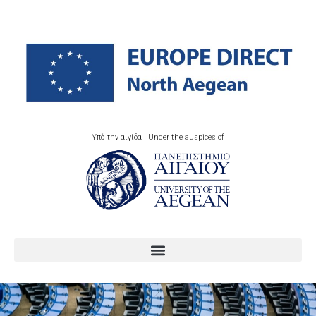
Υπό την αιγίδα | Under the auspices of