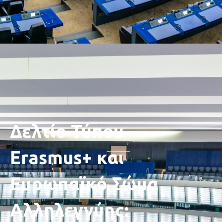
Δελτίο Τύπου –
Erasmus+ και
Ευρωπαϊκό Σώμα
Αλληλεγγύης: