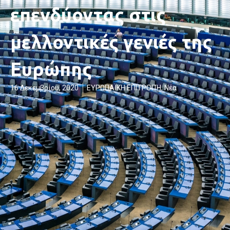
επενδύοντας στις
μελλοντικές γενιές της
Ευρώπης
16 Δεκεμβρίου, 2020
ΕΥΡΩΠΑΪΚΗ ΕΠΙΤΡΟΠΉ
,
Νέα