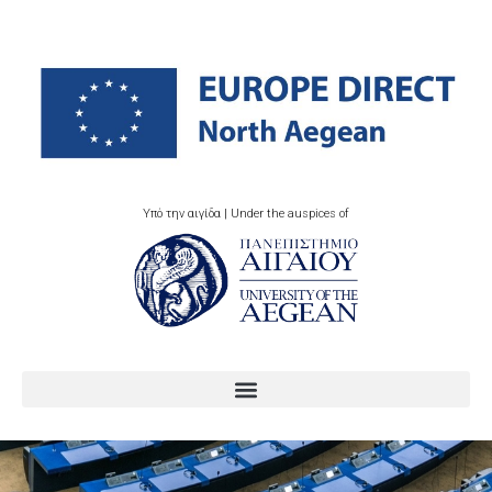
Υπό την αιγίδα | Under the auspices of