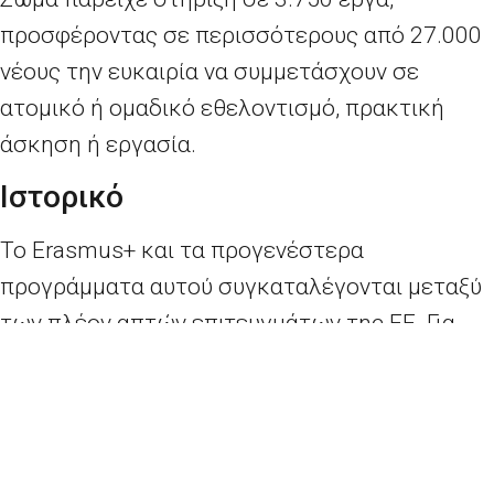
προσφέροντας σε περισσότερους από 27.000
νέους την ευκαιρία να συμμετάσχουν σε
ατομικό ή ομαδικό εθελοντισμό, πρακτική
άσκηση ή εργασία.
Ιστορικό
Το
Erasmus
+ και τα προγενέστερα
προγράμματα αυτού συγκαταλέγονται μεταξύ
των πλέον απτών επιτευγμάτων της ΕΕ. Για
πάνω από 30 χρόνια, προσφέρουν στους νέους
την ευκαιρία να ανακαλύψουν μια διαφορετική
πραγματικότητα στην Ευρώπη και,
ταυτόχρονα, να συνεχίσουν τις σπουδές τους.