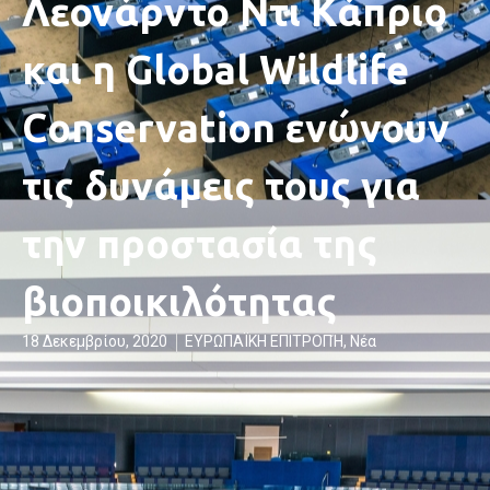
Λεονάρντο Ντι Κάπριο
και η Global Wildlife
Conservation ενώνουν
τις δυνάμεις τους για
την προστασία της
βιοποικιλότητας
18 Δεκεμβρίου, 2020
ΕΥΡΩΠΑΪΚΗ ΕΠΙΤΡΟΠΉ
,
Νέα