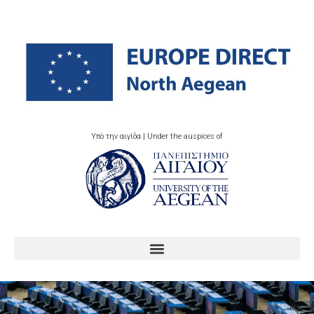
Υπό την αιγίδα | Under the auspices of