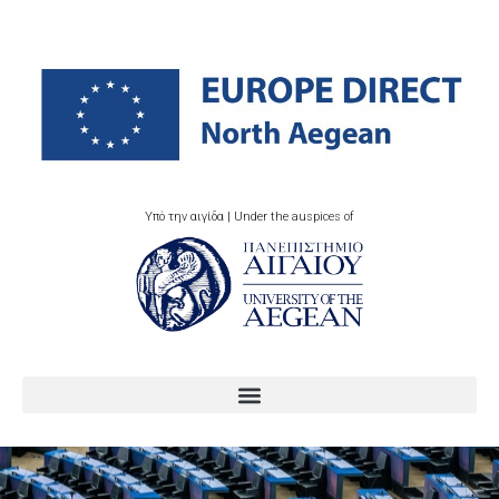
Υπό την αιγίδα | Under the auspices of