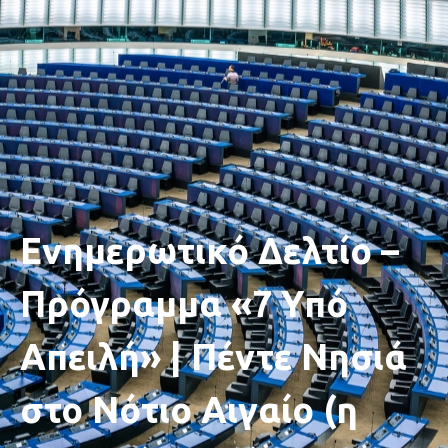
Ενημερωτικό Δελτίο –
Πρόγραμμα «7 Υπό
Απειλή» | Πέντε Νησιά
στο Νότιο Αιγαίο (η