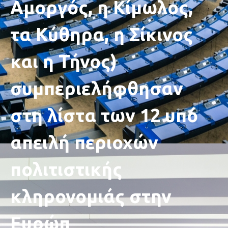
Αμοργός, η Κίμωλος,
τα Κύθηρα, η Σίκινος
και η Τήνος)
συμπεριελήφθησαν
στη λίστα των 12 υπό
απειλή περιοχών
πολιτιστικής
κληρονομιάς στην
Ευρώπ