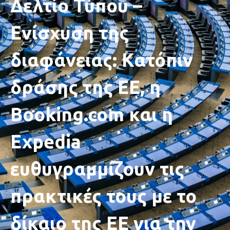
Δελτίο Τύπου –
Ενίσχυση της
διαφάνειας: Κατόπιν
δράσης της ΕΕ, η
Booking.com και η
Expedia
ευθυγραμμίζουν τις
πρακτικές τους με το
δίκαιο της ΕΕ για την