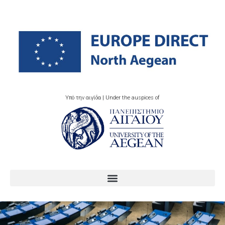
Υπό την αιγίδα | Under the auspices of