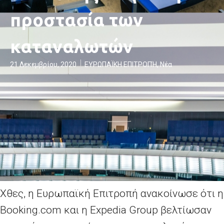
προστασία των
καταναλωτών
21 Δεκεμβρίου, 2020
ΕΥΡΩΠΑΪΚΗ ΕΠΙΤΡΟΠΉ
,
Νέα
Χθες, η Ευρωπαϊκή Επιτροπή ανακοίνωσε ότι η
Booking
.
com
και η
Expedia
Group
βελτίωσαν