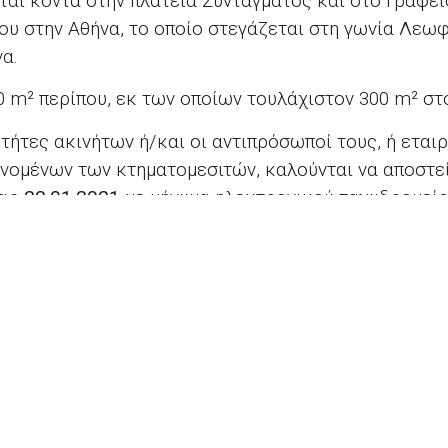
ται κοντά στην πλατεία Συντάγματος και στο Γραφε
υ στην Αθήνα, το οποίο στεγάζεται στη γωνία Λεωφ
α.
0 m² περίπου, εκ των οποίων τουλάχιστον 300 m² στο
τήτες ακινήτων ή/και οι αντιπρόσωποί τους, ή εται
νομένων των κτηματομεσιτών, καλούνται να αποστεί
τις
22.01.2021
με μήνυμα ηλεκτρονικού ταχυδρομείο
ην ακόλουθη διεύθυνση:
pa.eu.
ΕΝΗΜΕΡΩΣΗ – Η ΑΤΖΕΝΤΑ ΤΟΥ ΕΥΡΩΠΑΪΚΟΥ ΚΟΙΝΟΒΟΥΛΙΟΥ ΓΙΑ ΤΗΝ ΕΒΔΟΜΑΔΑ 11-17 ΙΑΝΟΥΑΡΙΟΥ 2021
ts reserved