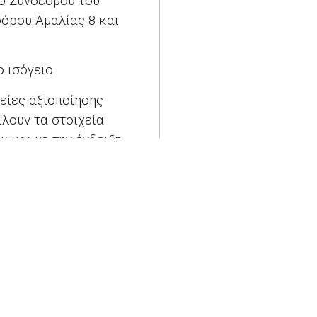
ίο Συνδέσμου του
όρου Αμαλίας 8 και
 ισόγειο.
ρείες αξιοποίησης
λουν τα στοιχεία
υ και με την ένδειξη
«
Δελτίο Τύπου – Κουπόνια για τις Μικρομεσαίες Επιχειρήσεις: Πρόγραμμα επιχορηγήσεων ύψους 20 εκατ. ευρώ τις βοηθάει να μεγιστοποιήσουν τα περιουσιακά στοιχεία διανοητικής ιδιοκτησίας τους