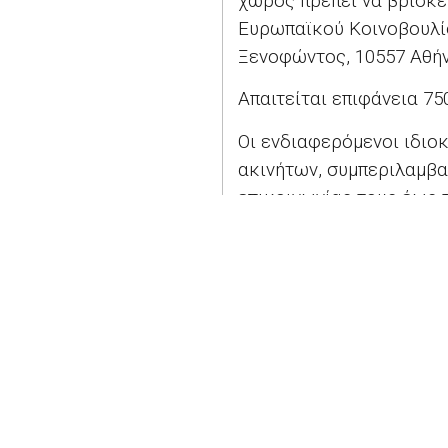
χώρος πρέπει να βρίσκε
Ευρωπαϊκού Κοινοβουλίο
Ξενοφώντος, 10557 Αθήν
Απαιτείται επιφάνεια 75
Οι ενδιαφερόμενοι ιδιοκ
ακινήτων, συμπεριλαμβα
επικοινωνίας τους έως 
Prospection Athènes »
στ
inlo.ueepi@europarl.euro
2026 - Europe Direct North Aegean | All righ