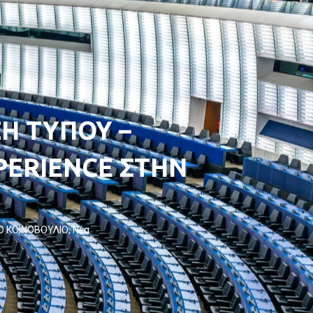
Η ΤΥΠΟΥ –
PERIENCE ΣΤΗΝ
Ο ΚΟΙΝΟΒΟΥΛΙΟ
,
Νέα