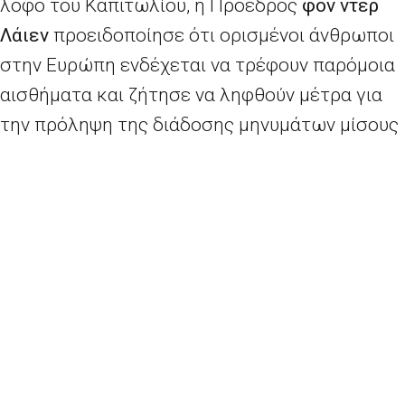
λόφο του Καπιτωλίου, η Πρόεδρος
φον ντερ
Λάιεν
προειδοποίησε ότι ορισμένοι άνθρωποι
στην Ευρώπη ενδέχεται να τρέφουν παρόμοια
αισθήματα και ζήτησε να ληφθούν μέτρα για
την πρόληψη της διάδοσης μηνυμάτων μίσους
και παραπληροφόρησης: «
Θα πρέπει να
εκλάβουμε αυτές τις εικόνες από τις ΗΠΑ ως
μια ανησυχητική προειδοποίηση. Παρά τη βαθιά
ριζωμένη εμπιστοσύνη μας στην ευρωπαϊκή
δημοκρατία, δεν είμαστε άτρωτοι από παρόμοια
γεγονότα. Και στην Ευρώπη υπάρχουν άνθρωποι
που αισθάνονται ότι βρίσκονται σε μειονεκτική
θέση, οι οποίοι είναι πολύ οργισμένοι. Πρέπει να
προσπαθήσουμε να αντιμετωπίσουμε τις