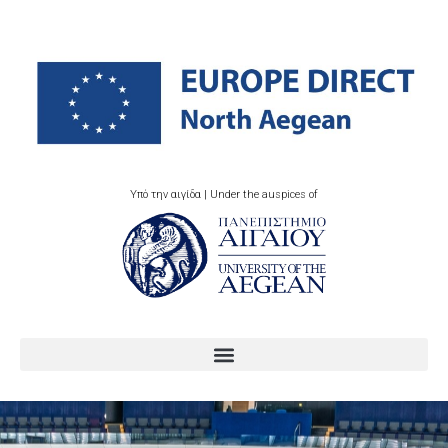
Υπό την αιγίδα | Under the auspices of