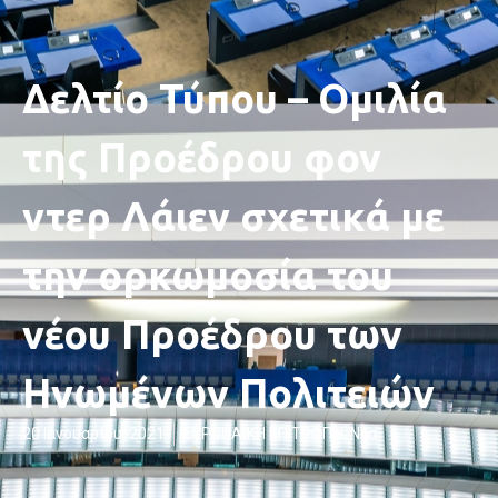
Δελτίο Τύπου – Ομιλία
της Προέδρου φον
ντερ Λάιεν σχετικά με
την ορκωμοσία του
νέου Προέδρου των
Ηνωμένων Πολιτειών
20 Ιανουαρίου, 2021
ΕΥΡΩΠΑΪΚΗ ΕΠΙΤΡΟΠΉ
,
Νέα