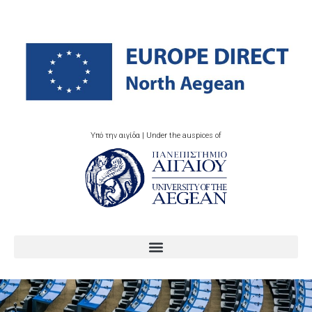
Υπό την αιγίδα | Under the auspices of