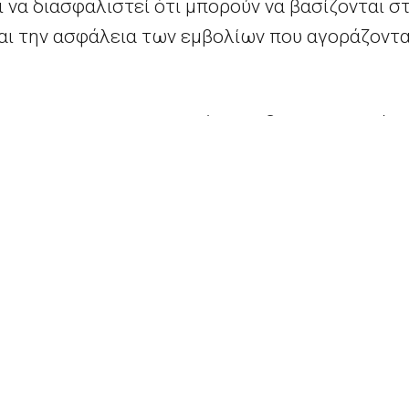
να διασφαλιστεί ότι μπορούν να βασίζονται σ
ι την ασφάλεια των εμβολίων που αγοράζονται
 προσεχώς θα είναι σε θέση να δημοσιεύσει όλ
ν προαγοράς.
ύεται σήμερα περιέχει αναδιατυπωμένα τμήμ
ρίες, όπως λεπτομέρειες τιμολογίων. Η σύμβ
μοσιεύεται, αφού η
CureVac
έχει συμφωνήσει να
ε την Ευρωπαϊκή Επιτροπή.