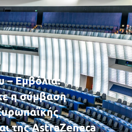
υ – Εμβόλια:
κε η σύμβαση
 Ευρωπαϊκής
αι της AstraZeneca