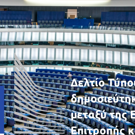
Δελτίο Τύπο
δημοσιεύτη
μεταξύ της
Επιτροπής κ