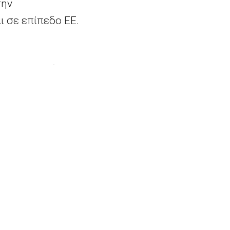
την
 σε επίπεδο ΕΕ.
ες τις συμβάσεις στο
ατα που αφορούν
αση με την
AstraZeneca
 δημοσιεύσει τη