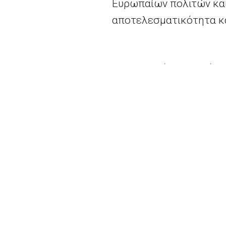
Ευρωπαίων πολιτών και 
αποτελεσματικότητα κα
Η Επιτροπή ελπίζει ότι
πλαίσιο των συμφωνιώ
Η σύμβαση που δημοσιε
εμπιστευτικές πληροφο
είναι η δεύτερη που δη
συμφωνία προαγοράς
μ