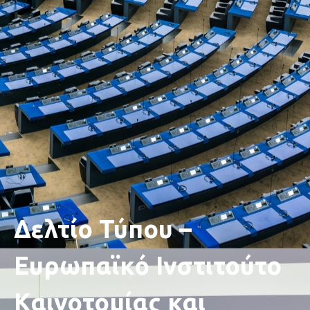
Δελτίο Τύπου –
Ευρωπαϊκό Ινστιτούτο
Καινοτομίας και