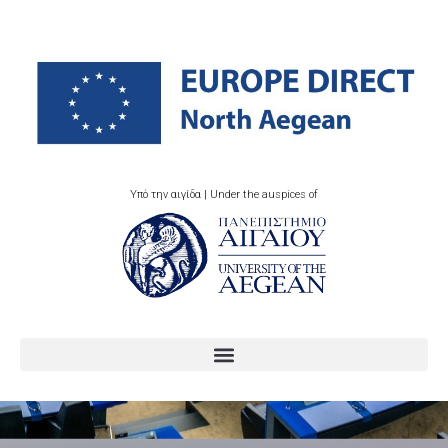
Υπό την αιγίδα | Under the auspices of