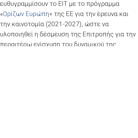
ευθυγραμμίσουν το ΕΙΤ με το πρόγραμμα
«
Ορίζων Ευρώπη
» της ΕΕ για την έρευνα και
την καινοτομία (2021-2027), ώστε να
υλοποιηθεί η δέσμευση της Επιτροπής για την
περαιτέρω ενίσχυση του δυναμικού της
Ευρώπης για καινοτομία. Με προϋπολογισμό
σχεδόν 3 δισ. ευρώ, που αντιπροσωπεύει
αύξηση κατά σχεδόν 600 εκατ. ευρώ σε
σύγκριση με την τρέχουσα περίοδο
χρηματοδότησης, το ΕΙΤ θα δώσει ώθηση στην
ανάκαμψη της οικονομίας, καθώς και στην
πράσινη και ψηφιακή μετάβαση, προκειμένου
να οικοδομηθεί μια πιο βιώσιμη και ανθεκτική
κοινωνία. Το ΕΙΤ θα τονώσει την καινοτομία με