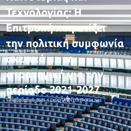
Τεχνολογίας: Η
Επιτροπή χαιρετίζει
την πολιτική συμφωνία
σχετικά με τη
στρατηγική για την
περίοδο 2021-2027
1 Φεβρουαρίου, 2021
ΕΥΡΩΠΑΪΚΗ ΕΠΙΤΡΟΠΉ
,
Νέα