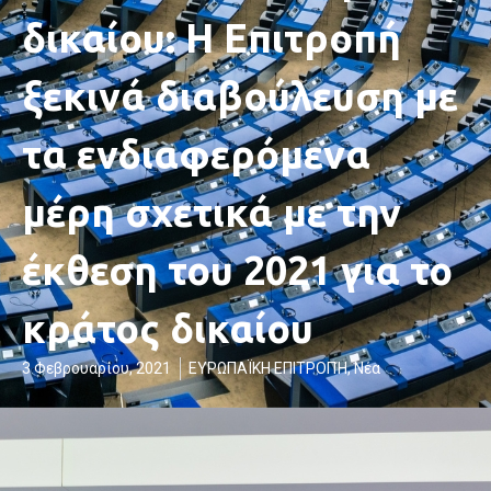
δικαίου: Η Επιτροπή
ξεκινά διαβούλευση με
τα ενδιαφερόμενα
μέρη σχετικά με την
έκθεση του 2021 για το
κράτος δικαίου
3 Φεβρουαρίου, 2021
ΕΥΡΩΠΑΪΚΗ ΕΠΙΤΡΟΠΉ
,
Νέα