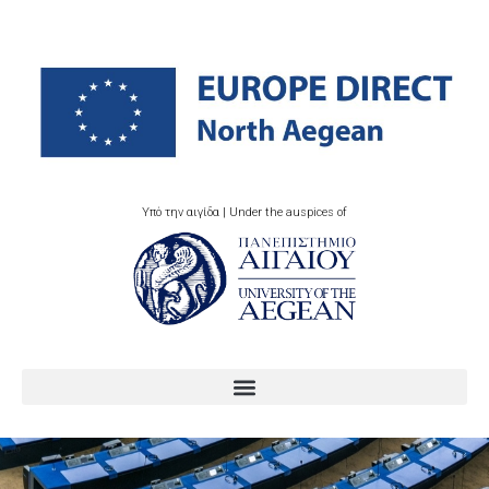
Υπό την αιγίδα | Under the auspices of