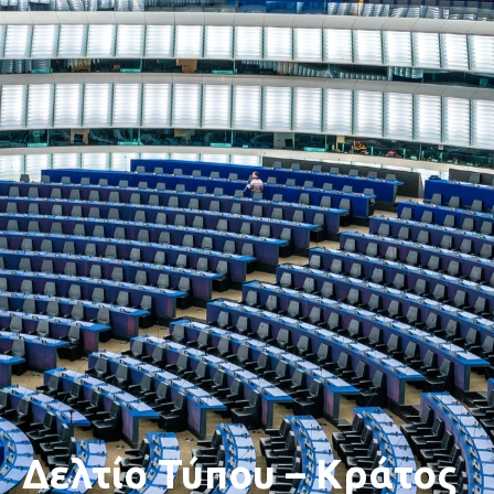
Δελτίο Τύπου – Κράτος