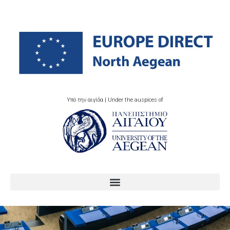
Υπό την αιγίδα | Under the auspices of