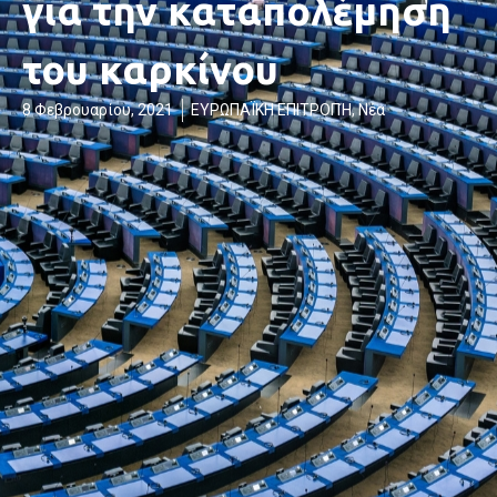
για την καταπολέμηση
του καρκίνου
8 Φεβρουαρίου, 2021
ΕΥΡΩΠΑΪΚΗ ΕΠΙΤΡΟΠΉ
,
Νέα