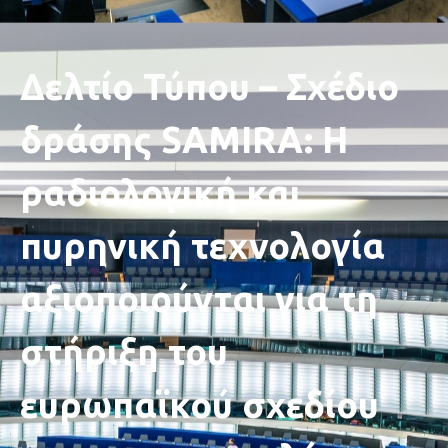
Δελτίο Τύπου – Σχέδιο
δράσης SAMIRA: Η
ραδιολογική και
πυρηνική τεχνολογία
αξιοποιούνται για τη
στήριξη του
ευρωπαϊκού σχεδίου