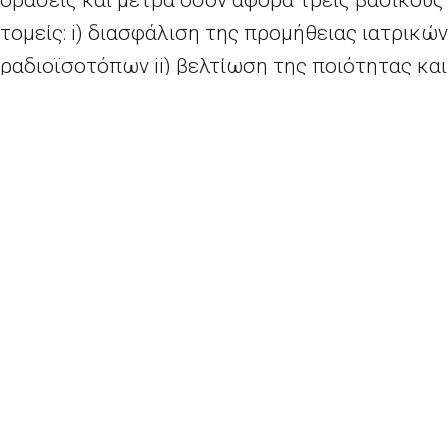
τομείς:
i
)
διασφάλιση της προμήθειας ιατρικών
ραδιοϊσοτόπων
ii
)
βελτίωση της ποιότητας και
της ασφάλειας της ακτινοβολίας στην ιατρική,
και
iii
)
διευκόλυνση της καινοτομίας και της
τεχνολογικής ανάπτυξης ιατρικών εφαρμογών
ιοντίζουσας ακτινοβολίας.
Οι δράσεις
περιλαμβάνουν:
η Επιτροπή θα δρομολογήσει την
ευρωπαϊκή πρωτοβουλία για την κοιλάδα
ραδιοϊσοτόπων (
ERVI
)
για να διατηρήσει
την ηγετική θέση της Ευρώπης όσον
αφορά την προμήθεια ιατρικών
ραδιοϊσοτόπων για ιατρική χρήση και να