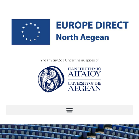
Υπό την αιγίδα | Under the auspices of