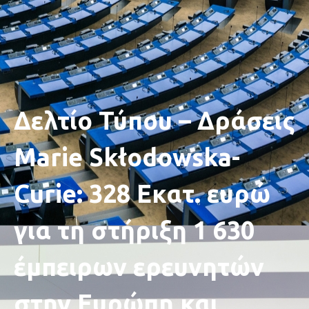
Δελτίο Τύπου – Δράσεις
Marie Skłodowska-
Curie: 328 Εκατ. ευρώ
για τη στήριξη 1 630
έμπειρων ερευνητών
στην Ευρώπη και