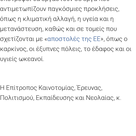
αντιμετωπίζουν παγκόσμιες προκλήσεις,
όπως η κλιματική αλλαγή, η υγεία και η
μετανάστευση, καθώς και σε τομείς που
σχετίζονται με «
αποστολές της ΕΕ
»
, όπως ο
καρκίνος, οι έξυπνες πόλεις, το έδαφος και οι
υγιείς ωκεανοί.
Η Επίτροπος Καινοτομίας, Έρευνας,
Πολιτισμού, Εκπαίδευσης και Νεολαίας, κ.
Μαρίγια
Γκαμπριέλ
, δήλωσε σχετικά:
«Συγχαίρω θερμά τους 1
630 εξαιρετικούς
ερευνητές που, παρά τον σκληρό ανταγωνισμό,