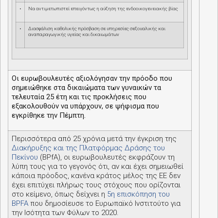
•
Να αντιμετωπιστεί επειγόντως η αύξηση της ενδοοικογενειακής βίας
•
Διασφάλιση καθολικής πρόσβαση σε υπηρεσίες σεξουαλικής και
αναπαραγωγικής υγείας και δικαιωμάτων
Οι ευρωβουλευτές αξιολόγησαν την πρόοδο που
σημειώθηκε στα δικαιώματα των γυναικών τα
τελευταία 25 έτη και τις προκλήσεις που
εξακολουθούν να υπάρχουν, σε ψήφισμα που
εγκρίθηκε την Πέμπτη.
Περισσότερα από 25 χρόνια μετά την έγκριση της
Διακήρυξης και της Πλατφόρμας Δράσης του
Πεκίνου
(
BPfA
), οι ευρωβουλευτές εκφράζουν τη
λύπη τους για το γεγονός ότι, αν και έχει σημειωθεί
κάποια πρόοδος, κανένα κράτος μέλος της ΕΕ δεν
έχει επιτύχει πλήρως τους στόχους που ορίζονται
στο κείμενο, όπως δείχνει η
5η επισκόπηση του
BPFA
που δημοσίευσε το Ευρωπαϊκό Ινστιτούτο για
την Ισότητα των Φύλων το 2020.