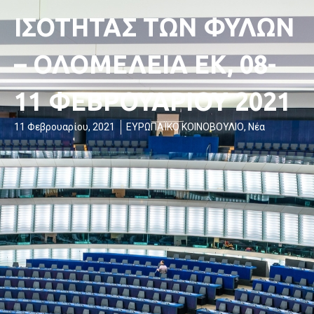
ΙΣΟΤΗΤΑΣ ΤΩΝ ΦΥΛΩΝ
– ΟΛΟΜΕΛΕΙΑ ΕΚ, 08-
11 ΦΕΒΡΟΥΑΡΙΟΥ 2021
11 Φεβρουαρίου, 2021
ΕΥΡΩΠΑΪΚΟ ΚΟΙΝΟΒΟΥΛΙΟ
,
Νέα