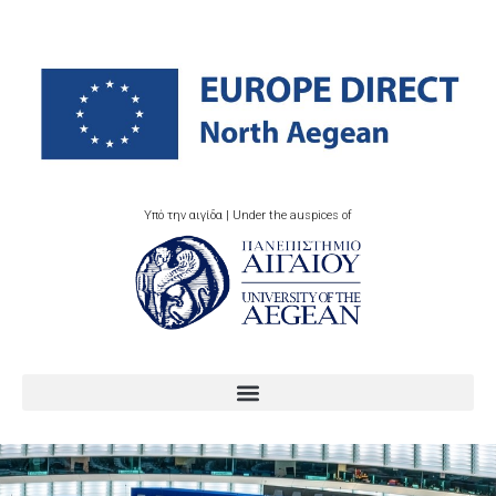
Υπό την αιγίδα | Under the auspices of