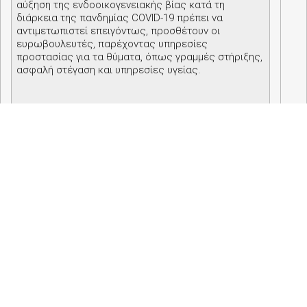
αύξηση της ενδοοικογενειακής βίας κατά τη
διάρκεια της πανδημίας
COVID
-19 πρέπει να
αντιμετωπιστεί επειγόντως, προσθέτουν οι
ευρωβουλευτές, παρέχοντας υπηρεσίες
προστασίας για τα θύματα, όπως γραμμές στήριξης,
ασφαλή στέγαση και υπηρεσίες υγείας.
Απαιτούνται επίσης ειδικά μέτρα για την εξάλειψη
της βίας στον κυβερνοχώρο, συμπεριλαμβανομένης
της διαδικτυακής παρενόχλησης, του
κυβερνοεκφοβισμού και της ρητορικής μίσους, που
πλήττουν δυσανάλογα τις γυναίκες και τα κορίτσια.
Προς μια πιο ισόρροπη εκπροσώπηση των φύλων
στην οικονομία
Το Κοινοβούλιο επαναλαμβάνει την έκκλησή του
προς τα κράτη μέλη της ΕΕ να ξεμπλοκάρουν την
Οδηγία για τις γυναίκες στα διοικητικά συμβούλια