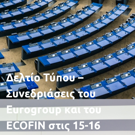
Δελτίο Τύπου –
Συνεδριάσεις του
Eurogroup και του
ECOFIN στις 15-16