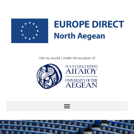
Υπό την αιγίδα | Under the auspices of