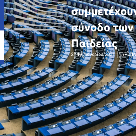
συμμετέχου
σύνοδο των
Παιδείας
22 Φεβρουαρίου, 2021
ΕΥΡΩΠΑ