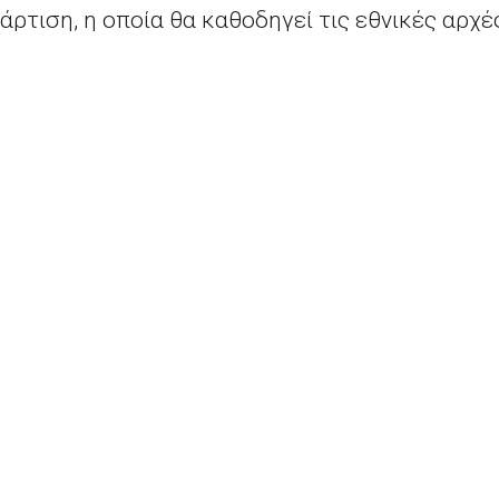
άρτιση, η οποία θα καθοδηγεί τις εθνικές αρχές
οποίηση των διαθέσιμων ευρωπαϊκών κονδυλίω
 για την ομάδα αυτή ανοίγει αύριο, 19 Φεβρου
ο
, ενώ η μελέτη θα δημοσιευτεί
εδώ
.
 υπουργών, οι συζητήσεις θα επικεντρωθούν ε
πιτυχία των πάντων στην εκπαίδευση και την κ
σιών και αγοριών, γυναικών και ανδρών συγκατ
ρωπαϊκού Χώρου Εκπαίδευσης
. Το νέο πρόγρ
αταπολεμήσει τους αποκλεισμούς.
ης, γύρω στις 14:00 ώρα Ελλάδος, θα πραγματο