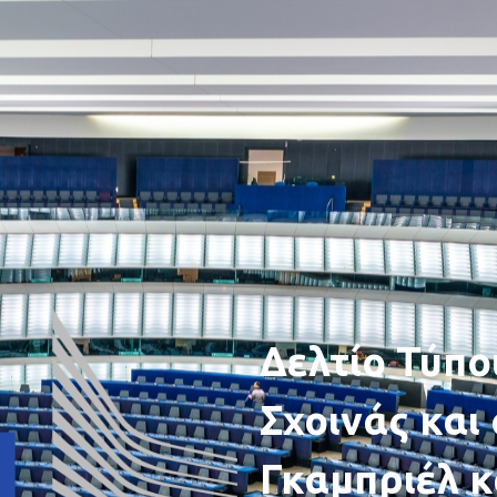
Δελτίο Τύπο
Σχοινάς και 
Γκαμπριέλ κ