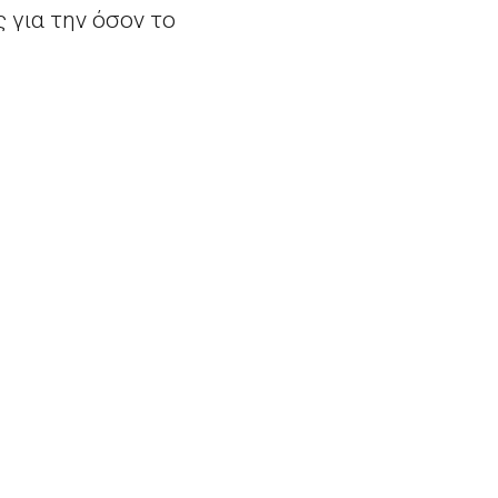
 για την όσον το
ν. Η πρόσκληση
αρίου, και θα είναι
πίσης στην ισότιμη
ατάρτιση. Η ένταξη και
αλέγονται στις έξι
αμμα
Erasmus+
ποιηθεί συνέντευξη