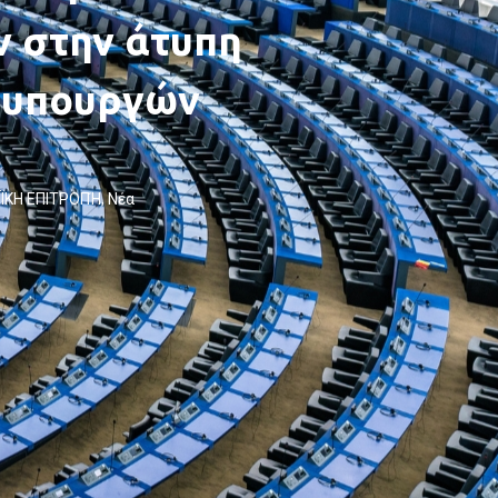
ν στην άτυπη
 υπουργών
ΪΚΗ ΕΠΙΤΡΟΠΉ
,
Νέα