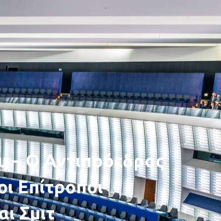
υ – Ο Αντιπρόεδρος
οι Επίτροποι
αι Σμιτ