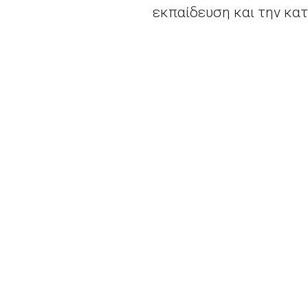
εκπαίδευση και την κατ
δυνατόν καλύτερη αξι
υποβολής υποψηφιοτήτων
διαθέσιμη στο διαδίκτυ
Στην άτυπη σύνοδο των
πρόσβαση, ένταξη και ε
η ισότητα μεταξύ κοριτ
προτεραιότητες του
Ευ
φιλοδοξεί επίσης να κ
Στο τέλος της διάσκεψ