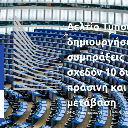
Δελτίο Τύπο
δημιουργήσε
συμπράξεις 
σχεδόν 10 δι
πράσινη και
μετάβαση
24 Φεβρουαρίου, 2021
ΕΥΡΩΠΑ