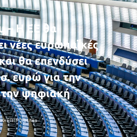
υ – Η ΕΕ θα
ι νέες ευρωπαϊκές
και θα επενδύσει
σ. ευρώ για την
 την ψηφιακή
ΪΚΗ ΕΠΙΤΡΟΠΉ
,
Νέα