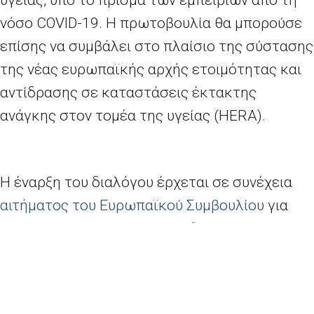
υγείας, υπό το πρίσμα των εμπειριών από τη
νόσο
COVID
-19. Η πρωτοβουλία θα μπορούσε
επίσης να συμβάλει στο πλαίσιο της σύστασης
της νέας ευρωπαϊκής αρχής ετοιμότητας και
αντίδρασης σε καταστάσεις έκτακτης
ανάγκης στον τομέα της υγείας (
HERA
).
Η έναρξη του διαλόγου έρχεται σε συνέχεια
αιτήματος του Ευρωπαϊκού Συμβουλίου
για
την ενίσχυση της στρατηγικής αυτονομίας της
ΕΕ στον τομέα των φαρμακευτικών
προϊόντων, καθώς η κρίση
COVID
-19
προκάλεσε ανησυχίες σχετικά με πιθανές