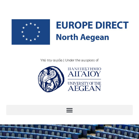
Υπό την αιγίδα | Under the auspices of