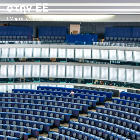
στην ΕΕ
1 Μαρτίου, 2021
ΕΥΡΩΠΑΪΚΗ ΕΠΙΤΡΟΠΉ
,
Νέα