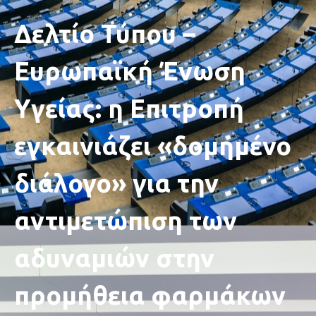
Δελτίο Τύπου –
Ευρωπαϊκή Ένωση
Υγείας: η Επιτροπή
εγκαινιάζει «δομημένο
διάλογο» για την
αντιμετώπιση των
αδυναμιών στην
προμήθεια φαρμάκων