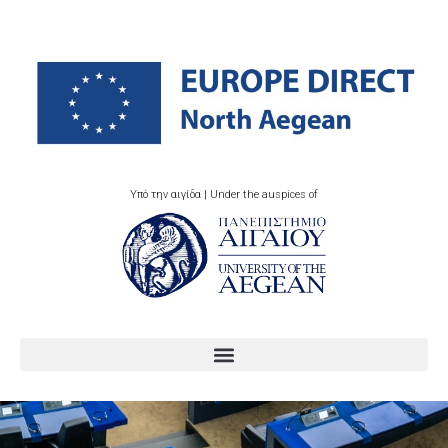
Υπό την αιγίδα | Under the auspices of