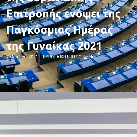
Επιτροπής ενόψει της
Παγκόσμιας Ημέρας
της Γυναίκας 2021
7 Μαρτίου, 2021
ΕΥΡΩΠΑΪΚΗ ΕΠΙΤΡΟΠΉ
,
Νέα