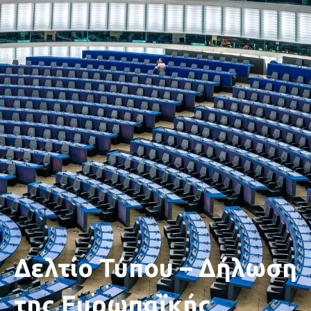
Δελτίο Τύπου – Δήλωση
της Ευρωπαϊκής