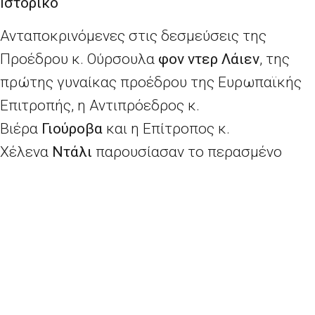
Ιστορικό
Ανταποκρινόμενες στις δεσμεύσεις της
Προέδρου κ. Ούρσουλα
φον ντερ Λάιεν
, της
πρώτης γυναίκας προέδρου της Ευρωπαϊκής
Επιτροπής, η Αντιπρόεδρος κ.
Βιέρα
Γιούροβα
και η Επίτροπος κ.
Χέλενα
Ντάλι
παρουσίασαν το περασμένο
έτος τη
στρατηγική για την ισότητα των
φύλων 2020-2025
. Στη στρατηγική
περιλαμβάνονται πολλές φιλόδοξες δράσεις
για την προώθηση της ισότητας των φύλων
στην Ευρώπη και πέραν αυτής. Σήμερα, η
Ευρωπαϊκή Επιτροπή δημοσιεύει την ετήσια
έκθεσή της για την ισότητα μεταξύ γυναικών