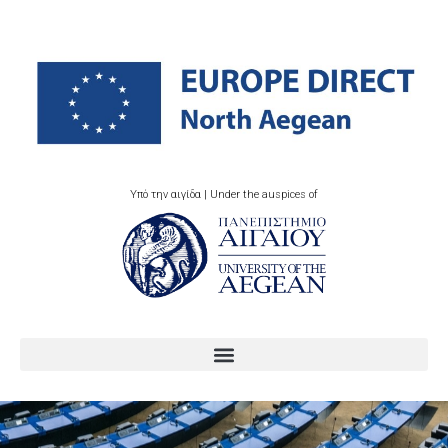
Υπό την αιγίδα | Under the auspices of