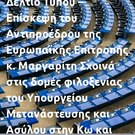
Δελτίο Τύπου –
Επίσκεψη του
Αντιπροέδρου της
Ευρωπαϊκής Επιτροπής
κ. Μαργαρίτη Σχοινά
στις δομές φιλοξενίας
του Υπουργείου
Μετανάστευσης και
Ασύλου στην Κω και