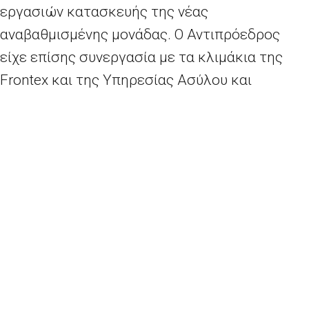
εργασιών κατασκευής της νέας
αναβαθμισμένης μονάδας. Ο Αντιπρόεδρος
είχε επίσης συνεργασία με τα κλιμάκια της
Frontex και της Υπηρεσίας Ασύλου και
συζήτησε με μετανάστες και αιτούντες άσυλο
που φιλοξενούνται στην υπάρχουσα δομή.
Υπενθυμίζεται ότι η Ευρωπαϊκή Ένωση
χρηματοδοτεί με ποσοστό 100% την
κατασκευή των νέων κέντρων υποδοχής και
ταυτοποίησης συνολικού ύψους 121 εκ. ευρώ
σε Σάμο, Κω και Λέρο. Σημειώνεται ότι στη
Λέσβο και τη Χίο έχει ήδη συμφωνηθεί από