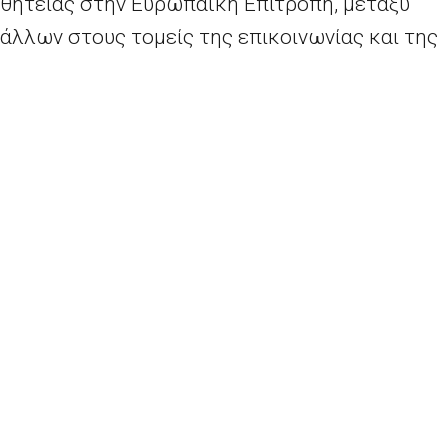
θητείας στην Ευρωπαϊκή Επιτροπή, μεταξύ
άλλων στους τομείς της επικοινωνίας και της
δημόσιας διπλωματίας. Διετέλεσε
προϊστάμενος μονάδας σε διάφορα τμήματα,
πιο πρόσφατα στις ειδικές ομάδες για το
Brexit
και στη Γενική Διεύθυνση
Χρηματοπιστωτικής Σταθερότητας,
Χρηματοπιστωτικών Υπηρεσιών και Ένωσης
Κεφαλαιαγορών, όπου ήταν υπεύθυνος για την
ελεύθερη κυκλοφορία των κεφαλαίων και την
επιβολή της νομοθεσίας. Το 2016, ανέλαβε
ανέλαβε τη θέση συμβούλου του
Michel
Barnier
, επικεφαλής διαπραγματευτή της
Ευρωπαϊκής Επιτροπής για το
Brexit
.