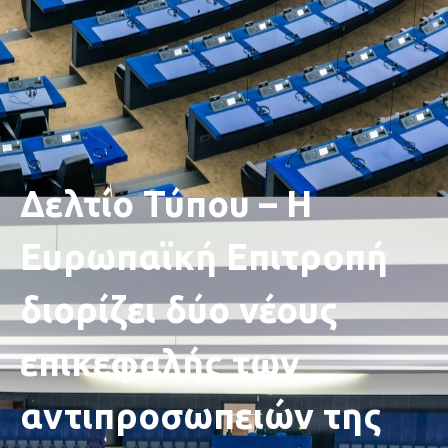
Δελτίο Τύπου – Η
Ευρωπαϊκή Επιτροπή
διορίζει δύο νέους
επικεφαλής των
αντιπροσωπειών της