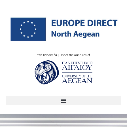
Υπό την αιγίδα | Under the auspices of