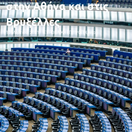
στην Αθήνα και στις
Βρυξέλλες
10 Μαρτίου, 2021
ΕΥΡΩΠΑΪΚΗ ΕΠΙΤΡΟΠΉ
,
Νέα