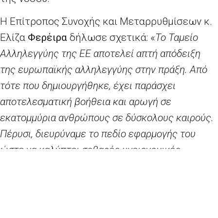
Η Επίτροπος Συνοχής και Μεταρρυθμίσεων κ.
Ελίζα
Φερέιρα
δήλωσε σχετικά: «
Το Ταμείο
Αλληλεγγύης της ΕΕ αποτελεί απτή απόδειξη
της ευρωπαϊκής αλληλεγγύης στην πράξη. Από
τότε που δημιουργήθηκε, έχει παράσχει
αποτελεσματική βοήθεια και αρωγή σε
εκατομμύρια ανθρώπους σε δύσκολους καιρούς.
Πέρυσι, διευρύναμε το πεδίο εφαρμογής του
ώστε να καλύπτει σοβαρές υγειονομικές
έκτακτες ανάγκες. Τώρα προτείνουμε την
κινητοποίηση της τόσο αναγκαίας οικονομικής
βοήθειας που σχετίζεται με τον κορονοϊό. Το
ΤΑΕΕ για άλλη μια φορά εκπληρώνει την βασική