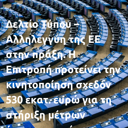
Δελτίο Τύπου –
Aλληλεγγύη της ΕΕ
στην πράξη. Η
Επιτροπή προτείνει την
κινητοποίηση σχεδόν
530 εκατ. ευρώ για τη
στήριξη μέτρων