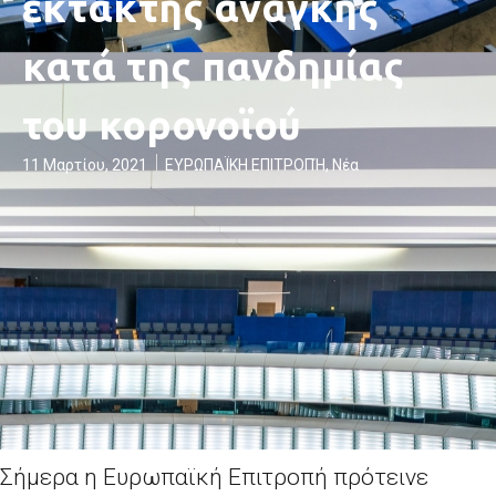
έκτακτης ανάγκης
κατά της πανδημίας
του κορονοϊού
11 Μαρτίου, 2021
ΕΥΡΩΠΑΪΚΗ ΕΠΙΤΡΟΠΉ
,
Νέα
Σήμερα η Ευρωπαϊκή Επιτροπή πρότεινε