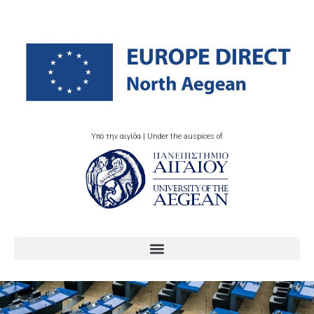
Υπό την αιγίδα | Under the auspices of