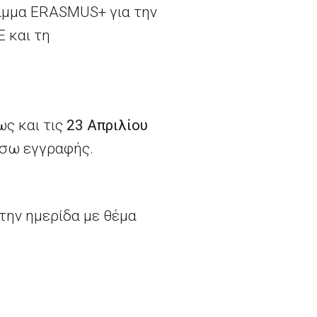
μμα ERASMUS+ για την
Ε και τη
ως και τις
23 Απριλίου
σω εγγραφής.
την ημερίδα με θέμα
ο Ανάκαμψης”
που
υρωπαϊκής
ης για το Μέλλον της