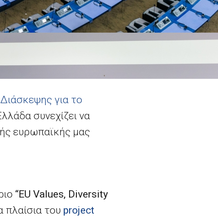
 Διάσκεψης για το
Ελλάδα συνεχίζει να
νής ευρωπαϊκής μας
δριο
“EU Values, Diversity
α πλαίσια του
project