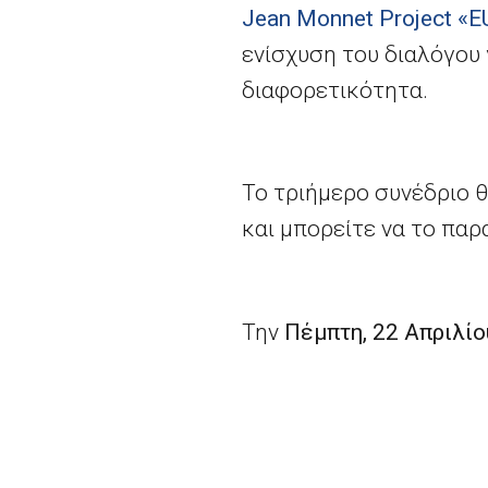
Jean Monnet Project «E
ενίσχυση του διαλόγου γ
διαφορετικότητα.
Το τριήμερο συνέδριο 
και μπορείτε να το π
Την
Πέμπτη, 22 Απριλίο
“
Το πολυετές δημοσιον
διοργανώνει το
Πανεπι
Πληροφόρησης Πειραιώ
Ευρώπης.