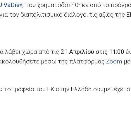
U VaDis»
,
που χρηματοδοτήθηκε από το πρόγρα
ια τον διαπολιτισμικό διάλογο, τις αξίες της Ε
θα λάβει χώρα από τις
21 Απριλίου στις 11:00
έ
αρακολουθήσετε μέσω της πλατφόρμας
Zoo
m
μέ
υ
το Γραφείο του ΕΚ στην Ελλάδα συμμετέχει σ
ομικό πλαίσιο (ΠΔΠ) και το Ευρωπαϊκό Ταμεί
στήμιο Πειραιώς
σε συνεργασία με το
Κέντρο
Ε
ς και Νήσων Αττικής
στο πλαίσιο της
Διάσκεψ