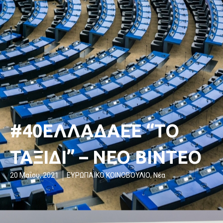
#40ΕΛΛΑΔΑΕΕ “ΤΟ
ΤΑΞΙΔΙ” – ΝΕΟ ΒΙΝΤΕΟ
20 Μαΐου, 2021
ΕΥΡΩΠΑΪΚΟ ΚΟΙΝΟΒΟΥΛΙΟ
,
Νέα