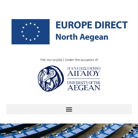
Υπό την αιγίδα | Under the auspices of