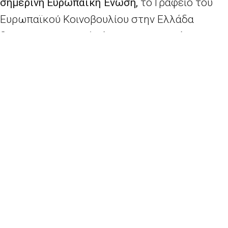
σημερινή Ευρωπαϊκή Ένωση,
το Γραφείο του
Ευρωπαϊκού Κοινοβουλίου στην Ελλάδα
δημιούργησε σειρά
βίντεο με μαρτυρίες
Ελλήνων ευρωβουλευτών
και
τίτλο
«#40ΕλλάδαΕΕ – Πιο δυνατοί μαζί»
.
Στο ένατο και τελευταίο επεισόδιο με το
οποίο ολοκληρώνεται η σειρά #40ΕλλάδαΕΕ,
οι ευρωβουλευτές
Μαρία Σπυράκη
,
Δημήτρης
Παπαδημούλης
,
Στέλιος
Κυμπουρόπουλος
και
Εύα
Καϊλή,
συζητούν για
την ανάπτυξη που έχει σημειωθεί στον τομέα
των υποδομών τα τελευταία σαράντα χρόνια