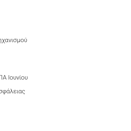
ηχανισμού
ΠΑ Ιουνίου
σφάλειας
ιτικών
σθονία και Πολωνία στη