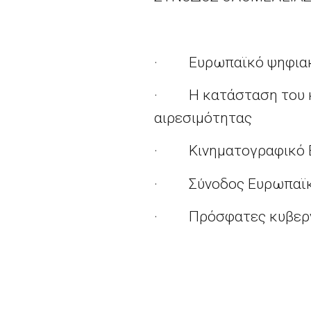
·
Ευρωπαϊκό ψηφια
·
Η κατάσταση του 
αιρεσιμότητας
·
Κινηματογραφικό 
·
Σύνοδος Ευρωπαϊκ
·
Πρόσφατες κυβερν
·
Ισότητα των φύλω
·
80ή επέτειος των
Σιβηρία την περίοδο 14