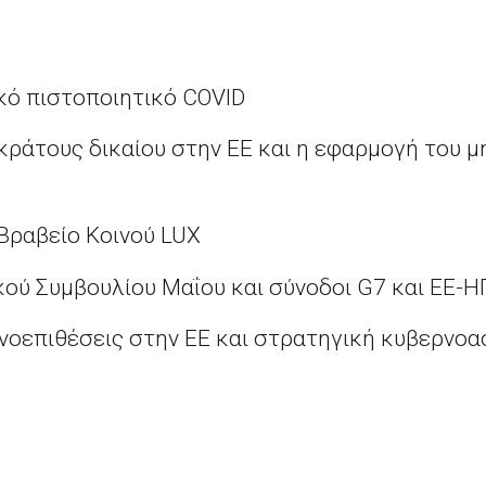
κό πιστοποιητικό
COVID
κράτους δικαίου στην ΕΕ και η εφαρμογή του μ
Βραβείο Κοινού
LUX
ού Συμβουλίου Μαΐου και σύνοδοι
G
7 και ΕΕ-Η
οεπιθέσεις στην ΕΕ και στρατηγική κυβερνοα
ν και διαδικτυακή παρενόχληση γυναικών πολ
 μαζικών απελάσεων από Λιθουανία, Λετονία, Ε
-18 Ιουνίου 1941