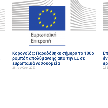
Κορονοϊός: Παραδόθηκε σήμερα το 100ο
Επ
ς
ρομπότ απολύμανσης από την ΕΕ σε
έν
ευρωπαϊκά νοσοκομεία
ερ
28 Ιουνίου, 2021
28 