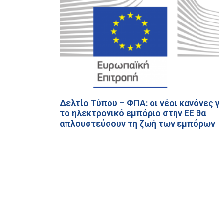
Δελτίο Τύπου – ΦΠΑ: οι νέοι κανόνες γ
το ηλεκτρονικό εμπόριο στην ΕΕ θα
απλουστεύσουν τη ζωή των εμπόρων
και θα εισαγάγουν μεγαλύτερη διαφάνε
για τους καταναλωτές
28 Ιουνίου, 2021
2026 - Europe Direct North Aegean | All righ