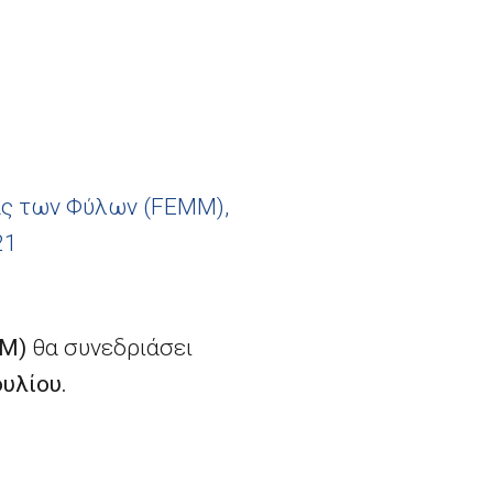
ας των Φύλων (
FEMM
),
21
MM)
θα συνεδριάσει
ουλίου.