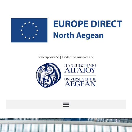
Υπό την αιγίδα | Under the auspices of