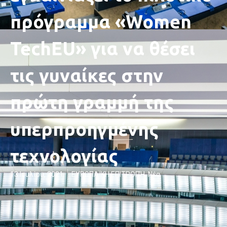
πρόγραμμα «Women
TechEU» για να θέσει
τις γυναίκες στην
πρώτη γραμμή της
υπερπροηγμένης
τεχνολογίας
13 Ιουλίου, 2021
ΕΥΡΩΠΑΪΚΗ ΕΠΙΤΡΟΠΉ
,
Νέα