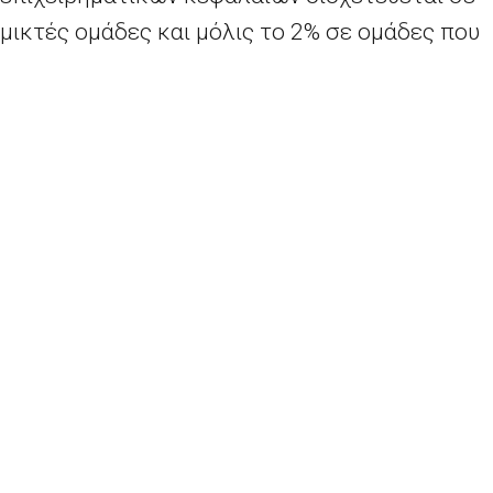
μικτές ομάδες και μόλις το 2% σε ομάδες που
αποτελούνται μόνο από γυναίκες.
Η πρωτοβουλία
Women
TechEU
αντιμετωπίζει
αυτό το χάσμα μεταξύ των φύλων όσον αφορά
την καινοτομία, στηρίζοντας τις νεοφυείς
επιχειρήσεις υπερπροηγμένης τεχνολογίας
που διοικούνται από γυναίκες στα αρχικά
στάδια που παρουσιάζουν τον υψηλότερο
κίνδυνο. Το πρόγραμμα θα προσφέρει
χρηματοδοτική στήριξη σε νεοφυείς
επιχειρήσεις που διοικούνται από γυναίκες με