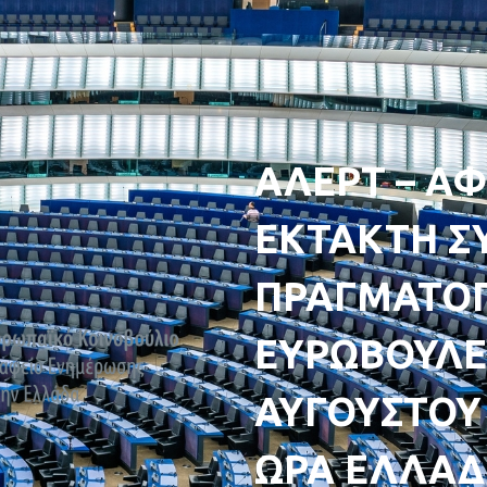
ΑΛΕΡΤ – ΑΦ
ΕΚΤΑΚΤΗ Σ
ΠΡΑΓΜΑΤΟΠ
ΕΥΡΩΒΟΥΛΕ
ΑΥΓΟΥΣΤΟΥ 2
ΩΡΑ ΕΛΛΑΔ