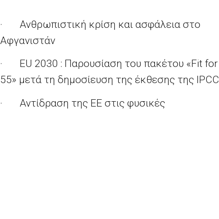
·
Ανθρωπιστική κρίση και ασφάλεια στο
Αφγανιστάν
·
EU 2030 : Παρουσίαση του πακέτου «Fit for
55» μετά τη δημοσίευση της έκθεσης της IPCC
·
Αντίδραση της ΕΕ στις φυσικές
καταστροφές
·
Ενημερώσεις δημοσιογράφων με τη
συμμετοχή κορυφαίων ευρωβουλευτών εν
όψει της συζήτησης για την Κατάσταση στην
Ένωση
·
Διάσκεψη για το Μέλλον της Ευρώπης: