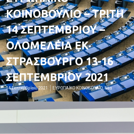
ΚΟΙΝΟΒΟΥΛΙΟ – ΤΡΙΤΗ
14 ΣΕΠΤΕΜΒΡΙΟΥ –
ΟΛΟΜΕΛΕΙΑ ΕΚ
ΣΤΡΑΣΒΟΥΡΓΟ 13-16
ΣΕΠΤΕΜΒΡΙΟΥ 2021
14 Σεπτεμβρίου, 2021
ΕΥΡΩΠΑΪΚΟ ΚΟΙΝΟΒΟΥΛΙΟ
,
Νέα