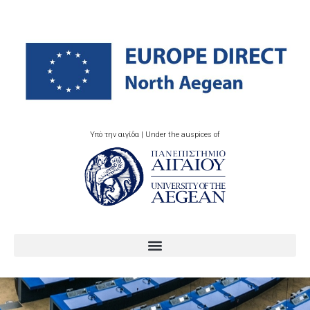
Υπό την αιγίδα | Under the auspices of