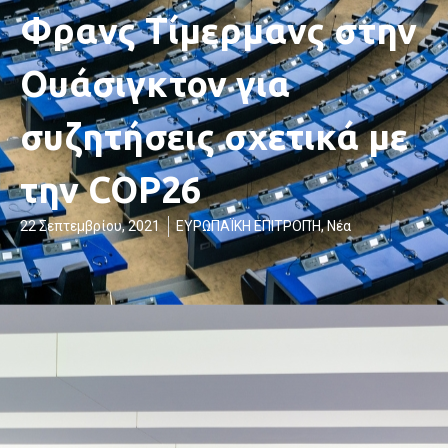
Φρανς Τίμερμανς στην
Ουάσιγκτον για
συζητήσεις σχετικά με
την COP26
22 Σεπτεμβρίου, 2021
ΕΥΡΩΠΑΪΚΗ ΕΠΙΤΡΟΠΉ
,
Νέα