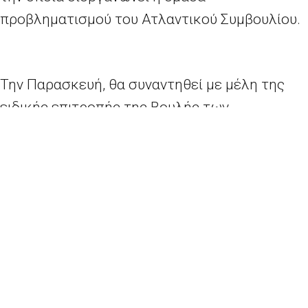
προβληματισμού του Ατλαντικού Συμβουλίου.
Την Παρασκευή, θα συναντηθεί με μέλη της
ειδικής επιτροπής της Βουλής των
Αντιπροσώπων για την κλιματική κρίση,
καθώς και με την Εθνική Σύμβουλο των ΗΠΑ
για το
K
λίμα κ. Τζίνα Μακάρθι.
Πηγή: Αντιπροσωπεία της Ευρωπαϊκής
Επιτροπής στην Ελλάδα
Δελτίο Τύπου – Έκθεση σχετικά με το μέσο SURE επιβεβαιώνει την επιτυχία του για την προστασία των θέσεων εργασίας και των εισοδημάτων
Ανακοίνωση Τύπου – Η ΕΕ στην 76η Γενική Συνέλευση των Ηνωμένων Εθνών: Καλύτερη ανοικοδόμηση
2026 - Europe Direct North Aegean | All rights reserved