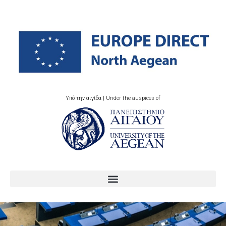
Υπό την αιγίδα | Under the auspices of