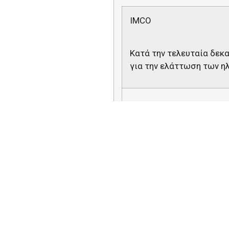
IMCO
Κατά την τελευταία δεκ
για την ελάττωση των η
Το Ευρωπαϊκό Κοινοβούλ
επιμένουν εδώ και χρόνια
ζητώντας συνεχώς από τη
ψηφισμάτων και ερωτήσ
Το 2014, το Κοινοβούλιο 
τηλέφωνα
κατά τη διάρκε
στο πλαίσιο αρκετών άλλ
των φορτιστών κινητών
καλείται η Επιτροπή να θ