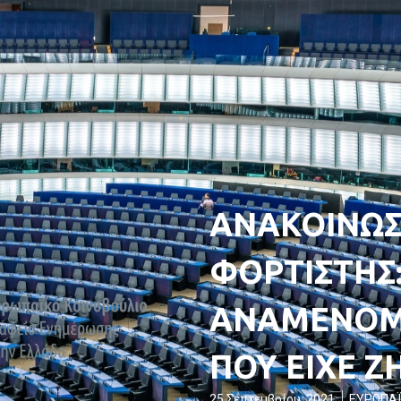
ΑΝΑΚΟΙΝΩΣ
ΦΟΡΤΙΣΤΗΣ:
ΑΝΑΜΕΝΟΜ
ΠΟΥ ΕΙΧΕ Ζ
25 Σεπτεμβρίου, 2021
ΕΥΡΩΠΑΪ