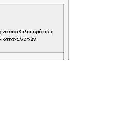
ή να υποβάλει πρόταση
ων καταναλωτών.
σίας των Καταναλωτών
ρονικές συσκευές,
ν ιδίας πρωτοβουλίας,
ια όλα τα κινητά
πλισμό (
RED
). Έκτοτε,
 έμμεσα την τυποποίηση
ουαρίου 2020
, με το οποίο