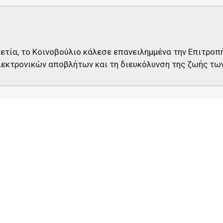
αετία, το Κοινοβούλιο κάλεσε επανειλημμένα την Επιτροπ
λεκτρονικών αποβλήτων και τη διευκόλυνση της ζωής τ
ιο και ειδικά η επιτροπή Εσωτερικής Αγοράς και Προστα
 ότι θα πρέπει να υπάρξει κοινός φορτιστής για τις ηλεκτ
ν Επιτροπή να αναλάβει δράση μέσω μιας σειράς εκθέσεω
εων.
τάχθηκε σθεναρά υπέρ της ύπαρξης ενός κοινού φορτιστή γ
ια των διαπραγματεύσεων για την οδηγία για τον ραδιοεξο
ων πρωτοβουλιών του Κοινοβουλίου έχει ζητηθεί άμεσα ή
 τηλεφώνων, όπως στο
ψήφισμα που εγκρίθηκε στις 30 Ιαν
εσπίσει πρότυπο για κοινό φορτιστή «επειγόντως».