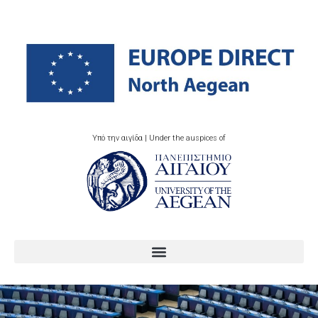
Υπό την αιγίδα | Under the auspices of