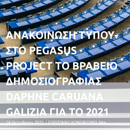
ΑΝΑΚΟΙΝΩΣΗ ΤΥΠΟΥ-
ΣΤΟ PEGASUS
PROJECT ΤΟ ΒΡΑΒΕΙΟ
ΔΗΜΟΣΙΟΓΡΑΦΙΑΣ
DAPHNE CARUANA
GALIZIA ΓΙΑ ΤΟ 2021
14 Οκτωβρίου, 2021
ΕΥΡΩΠΑΪΚΟ ΚΟΙΝΟΒΟΥΛΙΟ
,
Νέα