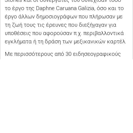
το έργο της
Daphne Caruana Galizia
, όσο και το
έργο άλλων δημοσιογράφων που πλήρωσαν με
τη ζωή τους τις έρευνες που διεξήγαγαν για
υποθέσεις που αφορούσαν π.χ. περιβαλλοντικά
εγκλήματα ή τη δράση των μεξικανικών καρτέλ.
Με περισσότερους από 30 ειδησεογραφικούς
οργανισμούς και σχεδόν 100 δημοσιογράφους
σε ολόκληρο τον κόσμο, το
Forbidden
Stories
είναι ένα δίκτυο που πιστεύει ακράδαντα
στην αξία της συνεργατικής δημοσιογραφίας.
Για το έργο του, το
Forbidden Stories
έχει
τιμηθεί με σημαντικά διεθνή βραβεία, όπως το
Ευρωπαϊκό Βραβείο Τύπου και το
Βραβείο
Georges Polk
.
Pegasus
: το νέο παγκόσμιο όπλο για τη φίμωση