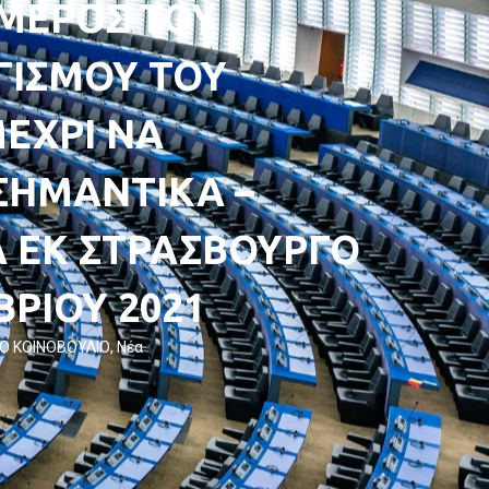
 ΜΕΡΟΣ ΤΟΥ
ΙΣΜΟΥ ΤΟΥ
ΜΕΧΡΙ ΝΑ
ΣΗΜΑΝΤΙΚΑ –
 ΕΚ ΣΤΡΑΣΒΟΥΡΓΟ
ΒΡΙΟΥ 2021
Ο ΚΟΙΝΟΒΟΥΛΙΟ
,
Νέα