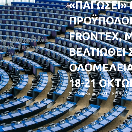
«ΠΑΓΩΣΕΙ»
ΠΡΟΫΠΟΛΟΓ
FRONTEX, 
ΒΕΛΤΙΩΘΕΙ 
ΟΛΟΜΕΛΕΙΑ
18-21 ΟΚΤΩ
22 Οκτωβρίου, 2021
ΕΥΡΩΠΑΪΚ