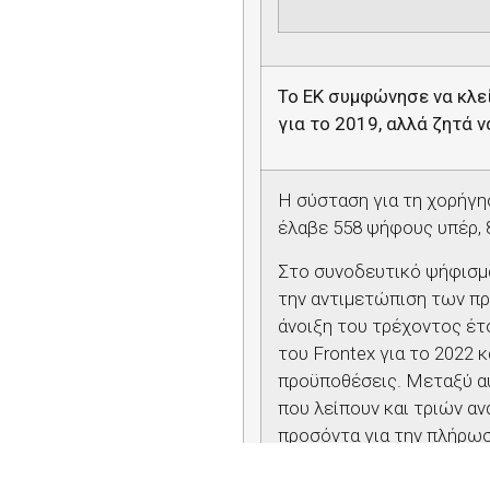
Το ΕΚ συμφώνησε να κλε
για το 2019, αλλά ζητά
Η σύσταση για τη χορήγ
έλαβε 558 ψήφους υπέρ, 8
Στο συνοδευτικό ψήφισμ
την αντιμετώπιση των π
άνοιξη του τρέχοντος έτ
του
Frontex
για το 2022 
προϋποθέσεις. Μεταξύ α
που λείπουν και τριών α
προσόντα για την πλήρωσ
σοβαρών περιστατικών σ
των θεμελιωδών δικαιω