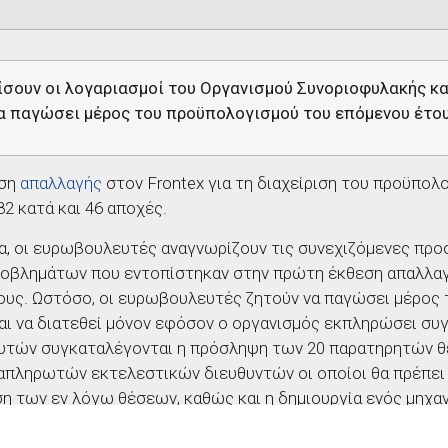
ίσουν οι λογαριασμοί του Οργανισμού Συνοριοφυλακής κα
 να παγώσει μέρος του προϋπολογισμού του επόμενου έτου
ηση
απαλλαγής
στον
Frontex
για τη διαχείριση του προϋπολο
2 κατά και 46 αποχές.
α, οι ευρωβουλευτές αναγνωρίζουν τις συνεχιζόμενες προ
ροβλημάτων που εντοπίστηκαν στην πρώτη έκθεση απαλλαγ
ους. Ωστόσο, οι ευρωβουλευτές ζητούν να παγώσει μέρος
και να διατεθεί μόνον εφόσον ο οργανισμός εκπληρώσει συ
υτών συγκαταλέγονται η πρόσληψη των 20 παρατηρητών 
ναπληρωτών εκτελεστικών διευθυντών οι οποίοι θα πρέπει
η των εν λόγω θέσεων, καθώς και η δημιουργία ενός μηχαν
τα εξωτερικά σύνορα της ΕΕ και ενός λειτουργικού συστ
μάτων.