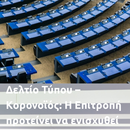
Δελτίο Τύπου –
Κορονοϊός: Η Επιτροπή
προτείνει να ενισχυθεί