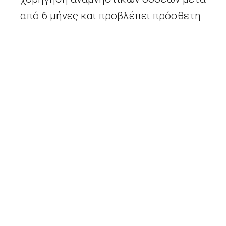
από 6 μήνες και προβλέπει πρόσθετη
περίοδο 3 μηνών για να διασφαλιστεί ότι
οι εθνικές εκστρατείες εμβολιασμού
μπορούν να προσαρμοστούν και οι πολίτες
μπορούν να έχουν πρόσβαση σε
αναμνηστικές δόσεις. Αυτό σημαίνει ότι,
όσον αφορά τα ταξίδια, τα κράτη μέλη δεν
θα μπορούν να αρνούνται τα
πιστοποιητικά εμβολιασμού που έχουν
εκδοθεί λιγότερο από 9 μήνες μετά τη
χορήγηση της τελευταίας δόσης του
αρχικού εμβολιασμού. Τα κράτη μέλη θα
πρέπει να λάβουν αμέσως όλα τα