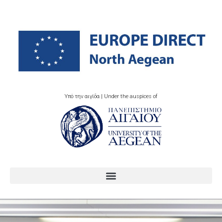
Υπό την αιγίδα | Under the auspices of