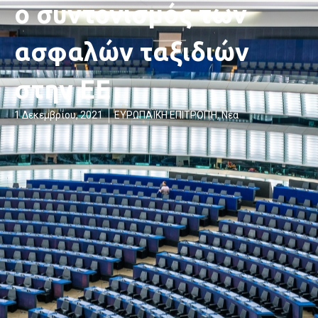
ο συντονισμός των
ασφαλών ταξιδιών
στην ΕΕ
1 Δεκεμβρίου, 2021
ΕΥΡΩΠΑΪΚΗ ΕΠΙΤΡΟΠΉ
,
Νέα