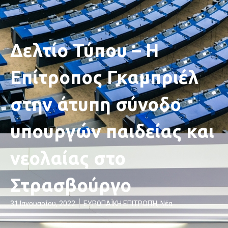
Δελτίο Τύπου – Η
Επίτροπος Γκαμπριέλ
στην άτυπη σύνοδο
υπουργών παιδείας και
νεολαίας στο
Στρασβούργο
31 Ιανουαρίου, 2022
ΕΥΡΩΠΑΪΚΗ ΕΠΙΤΡΟΠΉ
,
Νέα