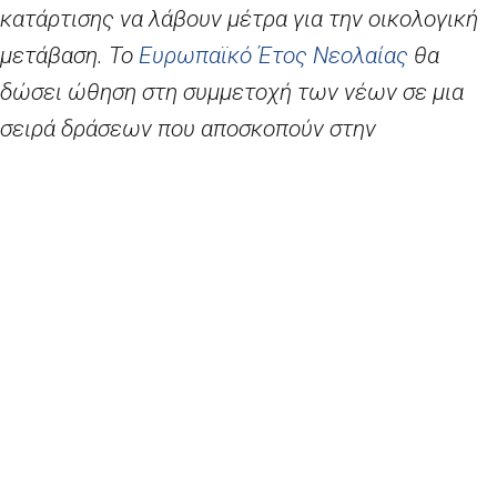
κατάρτισης να λάβουν μέτρα για την οικολογική
μετάβαση. Το
Ευρωπαϊκό Έτος Νεολαίας
θα
δώσει ώθηση στη συμμετοχή των νέων σε μια
σειρά δράσεων που αποσκοπούν στην
οικοδόμηση ενός πιο ψηφιακού και οικολογικού
μέλλοντος.»
Της συνάντησης αυτής, στην οποία
συμμετέχουν πάνω από 150 νέοι και νέες από
όλη την ΕΕ, είχε προηγηθεί το ευρωπαϊκό
συνέδριο νεολαίας που άρχισε στις 23
Ιανουαρίου, όπου εγκαινιάστηκε ο 9ος κύκλος
του
διαλόγου της ΕΕ για τη νεολαία
. Στις