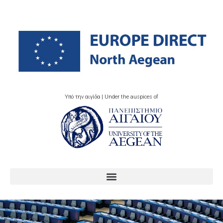
Υπό την αιγίδα | Under the auspices of