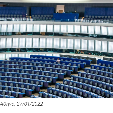
Αθήνα
,
27
/01/2022