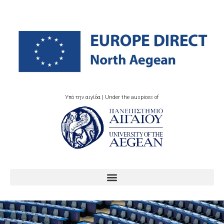
Υπό την αιγίδα | Under the auspices of