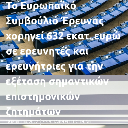
Το Ευρωπαϊκό
Συμβούλιο Έρευνας
χορηγεί 632 εκατ. ευρώ
σε ερευνητές και
ερευνήτριες για την
εξέταση σημαντικών
επιστημονικών
ζητημάτων
18 Μαρτίου, 2022
ΕΥΡΩΠΑΪΚΗ ΕΠΙΤΡΟΠΉ
,
Νέα